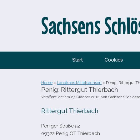
Zum
Inhalt
springen
Sachsens Schlö
Start
Cookies
Home
»
Landkreis Mittelsachsen
»
Penig: Rittergut T
Penig: Rittergut Thierbach
Veröffentlicht am
27. Oktober 2012
von
Sachsens Schlösse
Rittergut Thierbach
Peniger Straße 52
09322 Penig OT Thierbach