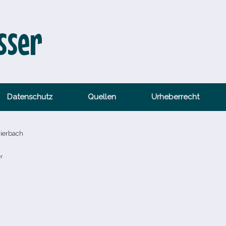
sser
Datenschutz
Quellen
Urheberrecht
hierbach
r