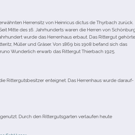
erwähn­ten Herrensitz von Heinricus dic­tus de Thyrbach zurück.
. Seit Mitte des 16. Jahrhunderts waren die Herren von Schönbur
 Jahrhundert wurde das Herrenhaus erbaut. Das Rittergut gehört
eritz, Müller und Gräser. Von 1869 bis 1908 befand sich das
. Bruno Wunderlich erwarb das Rittergut Thierbach 1925.
 Rittergutsbesitzer ent­eig­net. Das Herrenhaus wurde dar­auf­
 genutzt. Durch den Rittergutsgarten ver­lau­fen heute