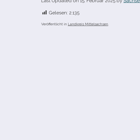
Last Updated on 15. Februar 2025 by
Sachse
Gelesen:
2.135
Veröffentlicht in
Landkreis Mittelsachsen
.