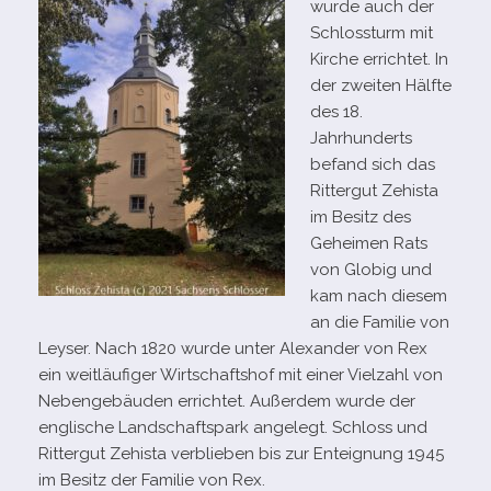
wurde auch der
Schlossturm mit
Kirche errich­tet. In
der zwei­ten Hälfte
des 18.
Jahrhunderts
befand sich das
Rittergut Zehista
im Besitz des
Geheimen Rats
von Globig und
kam nach die­sem
an die Familie von
Leyser. Nach 1820 wurde unter Alexander von Rex
ein weit­läu­fi­ger Wirtschaftshof mit einer Vielzahl von
Nebengebäuden errich­tet. Außerdem wurde der
eng­li­sche Landschaftspark ange­legt. Schloss und
Rittergut Zehista ver­blie­ben bis zur Enteignung 1945
im Besitz der Familie von Rex.