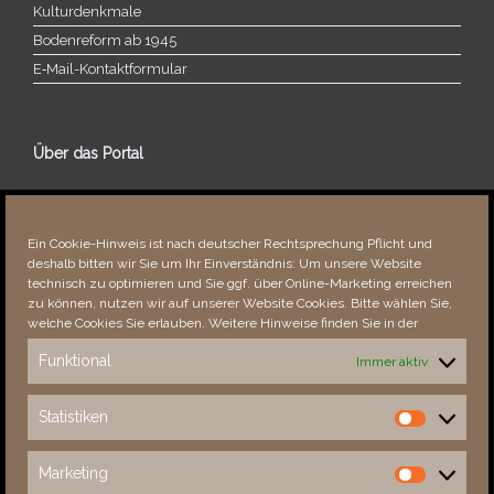
Kulturdenkmale
Bodenreform ab 1945
E‑Mail-​​Kontaktformular
Über das Portal
Über dieses Portal
Neuigkeiten
Ein Cookie-Hinweis ist nach deutscher Rechtsprechung Pflicht und
Vielen Dank!
deshalb bitten wir Sie um Ihr Einverständnis: Um unsere Website
Fehler bemerkt?
technisch zu optimieren und Sie ggf. über Online-Marketing erreichen
zu können, nutzen wir auf unserer Website Cookies. Bitte wählen Sie,
welche Cookies Sie erlauben. Weitere Hinweise finden Sie in der
Funktional
Immer aktiv
Besucher seit 08/​2021
Statistiken
Statistiken
Total
88213
1852288
Today
786
1609
Marketing
Marketing
This Week
3260
32693