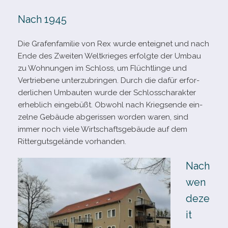
Nach 1945
Die Grafenfamilie von Rex wurde ent­eig­net und nach
Ende des Zweiten Weltkrieges erfolgte der Umbau
zu Wohnungen im Schloss, um Flüchtlinge und
Vertriebene unter­zu­brin­gen. Durch die dafür erfor­
der­li­chen Umbauten wurde der Schlosscharakter
erheb­lich ein­ge­büßt. Obwohl nach Kriegsende ein­
zelne Gebäude abge­ris­sen wor­den waren, sind
immer noch viele Wirtschaftsgebäude auf dem
Rittergutsgelände vorhanden.
Nach
wen
deze
it