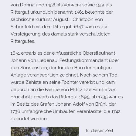
von Dohna und 1458 als Vorwerk sowie 1551 als
Rittergut urkund­lich benannt. 1561 belehnte der
säch­si­sche Kurfürst August I. Christoph von
Schönfeld mit dem Rittergut. 1647 kam es zur
Versteigerung des damals stark ver­schul­de­ten
Rittergutes.
1651 erwarb es der ein­fluss­rei­che Oberstleutnant
Johann von Liebenau, Festungskommandant über
den Sonnenstein, der für den Bau der heu­ti­gen
Anlage ver­ant­wort­lich zeich­net. Nach sei­nem Tod
wurde Zehista an seine Tochter ver­erbt und kam
dadurch an die Familie von Miltitz. Die Familie von
Brückholz erwarb das Rittergut 1695, ab 1735 war es
im Besitz des Grafen Johann Adolf von Brühl, der
1736 umfang­rei­che Umbauten ver­an­lasste, die 1742
been­det wurden.
In die­ser Zeit