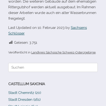
wor­den. Die wei­te­ren Gebäude auf dem ehe­ma­li­gen
Rittergutshof wer­den aktu­ell aus­ge­baut. Im Rahmen
die­ser Arbeiten wurde auch ein alter Wasserbrunnen
freigelegt.
Last Updated on 10. Februar 2023 by
Sachsens
Schlösser
Gelesen:
3.751
Veröffentlicht in
Landkreis Sächsische Schweiz-Osterzgebirge
.
Suche
nach:
CASTELLUM SAXONIA
Stadt Chemnitz (20)
Stadt Dresden (161)