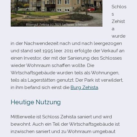
Schlos
s
Zehist
a
wurde
in der Nachwendezeit nach und nach leer­ge­zo­gen
und stand seit 1995 leer. 2011 erfolgte der Verkauf an
einen Investor, der mit der Sanierung des Schlosses
wie­der Wohnraum schaf­fen wollte. Die
Wirtschaftsgebäude wur­den teils als Wohnungen,
teils als Lagerstätten genutzt. Der Park ist ver­wil­dert,
in ihm befand sich einst die
Burg Zehista
.
Heutige Nutzung
Mittlerweile ist Schloss Zehista saniert und wird
bewohnt. Auch ein Teil der Wirtschaftsgebäude ist
inzwi­schen saniert und zu Wohnraum umge­baut