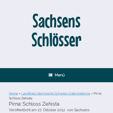
Zum
Inhalt
springen
Sachsens
Schlösser
Menü
Home
»
Landkreis Sächsische Schweiz-Osterzgebirge
»
Pirna:
Schloss Zehista
Pirna: Schloss Zehista
Veröffentlicht am
27. Oktober 2012
von
Sachsens