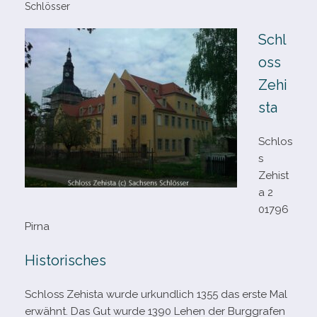
Schlösser
Schl
oss
Zehi
sta
Schlos
s
Zehist
a 2
01796
Pirna
Historisches
Schloss Zehista wurde urkund­lich 1355 das erste Mal
erwähnt. Das Gut wurde 1390 Lehen der Burggrafen