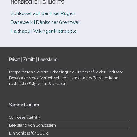
NORDISCHE HIGHLIGHTS
Schlösser auf der Insel Rügen
Danewerk | Dänischer Grenzwall
Haithabu | Wikinger-Metropole
Privat | Zutritt | Leerstand
Respektieren Sie bitte unbe­dingt die Privatsphäre der Besitzer/​
Bewohner sowie Verbotsschilder. Unbefugtes Betreten kann
recht­li­che Folgen für Sie haben!
Sammelsurium
Schlösserstatistik
Leerstand von Schlössern
Ein Schloss für 1 EUR