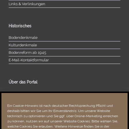
Links & Verlinkungen
Historisches
Bodendenkmale
Kulturdenkmale
Bodenreform ab 1945
E‑Mail-​​Kontaktformular
Über das Portal
Über dieses Portal
Neuigkeiten
Ein Cookie-Hinweis ist nach deutscher Rechtsprechung Pflicht und
Vielen Dank!
deshalb bitten wir Sie um Ihr Einverständnis: Um unsere Website
Fehler bemerkt?
technisch zu optimieren und Sie ggf. über Online-Marketing erreichen
zu können, nutzen wir auf unserer Website Cookies. Bitte wählen Sie,
welche Cookies Sie erlauben. Weitere Hinweise finden Sie in der