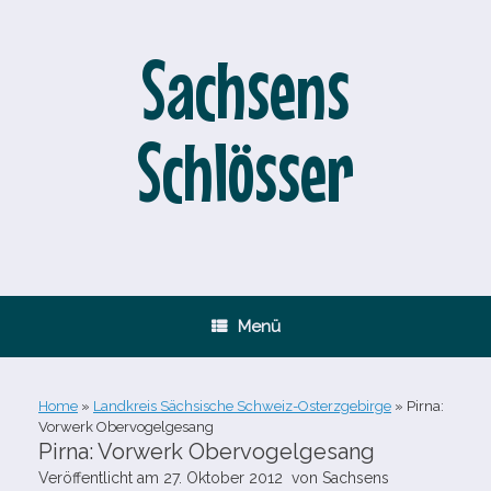
Zum
Inhalt
springen
Sachsens
Schlösser
Menü
Home
»
Landkreis Sächsische Schweiz-Osterzgebirge
»
Pirna:
Vorwerk Obervogelgesang
Pirna: Vorwerk Obervogelgesang
Veröffentlicht am
27. Oktober 2012
von
Sachsens