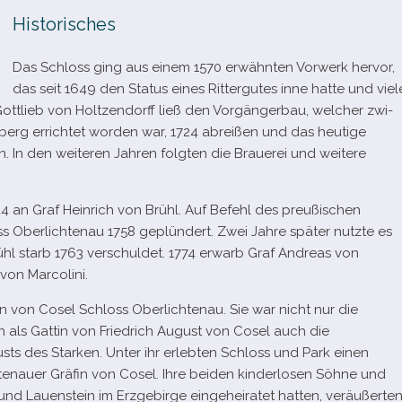
Historisches
Das Schloss ging aus einem 1570 erwähn­ten Vorwerk her­vor,
das seit 1649 den Status eines Rittergutes inne hatte und viel
 Gottlieb von Holtzendorff ließ den Vorgängerbau, wel­cher zwi­
g errich­tet wor­den war, 1724 abrei­ßen und das heu­tige
In den wei­te­ren Jahren folg­ten die Brauerei und wei­tere
 an Graf Heinrich von Brühl. Auf Befehl des preu­ßi­schen
 Oberlichtenau 1758 geplün­dert. Zwei Jahre spä­ter nutzte es
rühl starb 1763 ver­schul­det. 1774 erwarb Graf Andreas von
von Marcolini.
in von Cosel Schloss Oberlichtenau. Sie war nicht nur die
n als Gattin von Friedrich August von Cosel auch die
ts des Starken. Unter ihr erleb­ten Schloss und Park einen
tenauer Gräfin von Cosel. Ihre bei­den kin­der­lo­sen Söhne und
 Lauenstein im Erzgebirge ein­ge­hei­ra­tet hat­ten, ver­äu­ßer­te