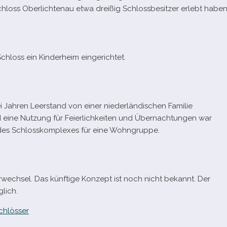
Schloss Oberlichtenau etwa drei­ßig Schlossbesitzer erlebt haben
chloss ein Kinderheim eingerichtet.
ahren Leerstand von einer nie­der­län­di­schen Familie
d eine Nutzung für Feierlichkeiten und Übernachtungen war
l des Schlosskomplexes für eine Wohngruppe.
erwechsel. Das künf­tige Konzept ist noch nicht bekannt. Der
glich.
chlösser