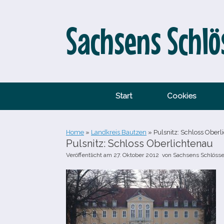
Zum
Inhalt
springen
Sachsens Schlö
Start
Cookies
Home
»
Landkreis Bautzen
»
Pulsnitz: Schloss Oberl
Pulsnitz: Schloss Oberlichtenau
Veröffentlicht am
27. Oktober 2012
von
Sachsens Schlösse