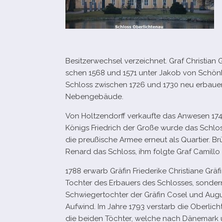
Besitzerwechsel ver­zeich­net. Graf Christian
schen 1568 und 1571 unter Jakob von Schönber
Schloss zwi­schen 1726 und 1730 neu erbauen. 
Nebengebäude.
Von Holtzendorff ver­kaufte das Anwesen 1744
Königs Friedrich der Große wurde das Schloss
die preu­ßi­sche Armee erneut als Quartier. B
Renard das Schloss, ihm folgte Graf Camillo 
1788 erwarb Gräfin Friederike Christiane Gräf
Tochter des Erbauers des Schlosses, son­der
Schwiegertochter der Gräfin Cosel und Augus
Aufwind. Im Jahre 1793 ver­starb die Oberlich
die bei­den Töchter, wel­che nach Dänemark und