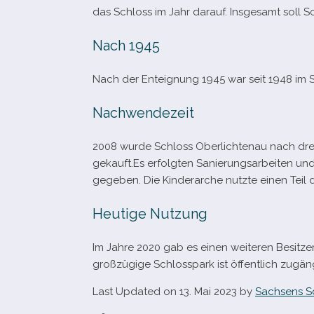
das Schloss im Jahr dar­auf. Insgesamt soll 
Nach 1945
Nach der Enteignung 1945 war seit 1948 im S
Nachwendezeit
2008 wurde Schloss Oberlichtenau nach drei J
gekauft.Es erfolg­ten Sanierungsarbeiten un
gege­ben. Die Kinderarche nutzte einen Tei
Heutige Nutzung
Im Jahre 2020 gab es einen wei­te­ren Besitz
groß­zü­gige Schlosspark ist öffent­lich zugän
Last Updated on 13. Mai 2023 by
Sachsens S