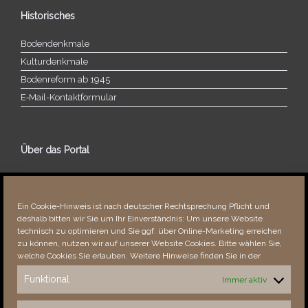
Historisches
Bodendenkmale
Kulturdenkmale
Bodenreform ab 1945
E‑Mail-​​Kontaktformular
Über das Portal
Über dieses Portal
Neuigkeiten
Ein Cookie-Hinweis ist nach deutscher Rechtsprechung Pflicht und
Vielen Dank!
deshalb bitten wir Sie um Ihr Einverständnis: Um unsere Website
Fehler bemerkt?
technisch zu optimieren und Sie ggf. über Online-Marketing erreichen
zu können, nutzen wir auf unserer Website Cookies. Bitte wählen Sie,
welche Cookies Sie erlauben. Weitere Hinweise finden Sie in der
Funktional
Immer aktiv
Besucher seit 08/​2021