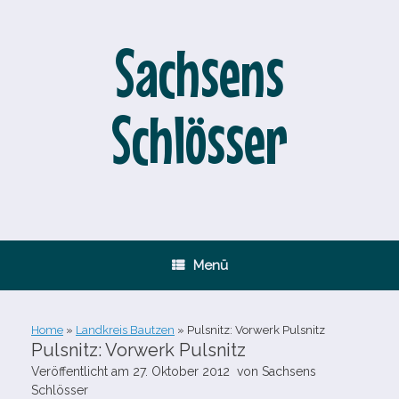
Zum
Inhalt
springen
Sachsens
Schlösser
Menü
Home
»
Landkreis Bautzen
»
Pulsnitz: Vorwerk Pulsnitz
Pulsnitz: Vorwerk Pulsnitz
Veröffentlicht am
27. Oktober 2012
von
Sachsens
Schlösser