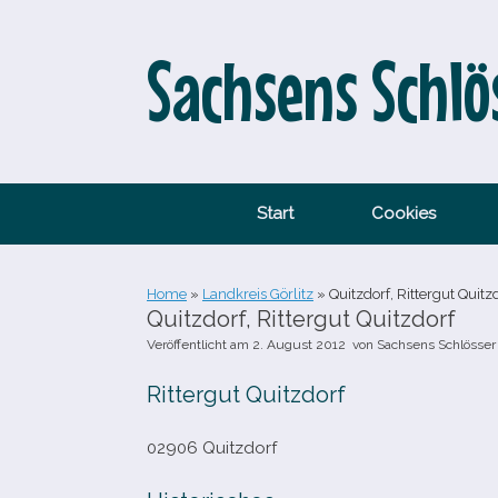
Zum
Inhalt
springen
Sachsens Schlö
Start
Cookies
Home
»
Landkreis Görlitz
»
Quitzdorf, Rittergut Quitz
Quitzdorf, Rittergut Quitzdorf
Veröffentlicht am
2. August 2012
von
Sachsens Schlösser
Rittergut Quitzdorf
02906 Quitzdorf