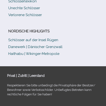
Schlösserlexikon
Unechte Schlösser
Verlorene Schlösser
NORDISCHE HIGHLIGHTS
Schlösser auf der Insel Rügen
Danewerk | Dänischer Grenzwall
Haithabu | Wikinger-Metropole
Privat | Zutritt | Leerstand
Respektieren Sie bitte unbe­dingt die Privatsphäre der Besitzer/​
Bewohner sowie Verbotsschilder. Unbefugtes Betreten kann
recht­li­che Folgen für Sie haben!