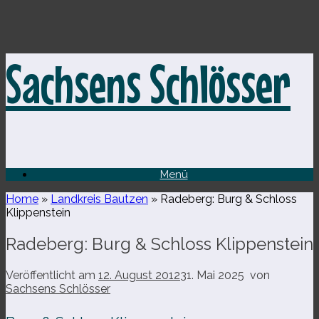
Zum
Sachsens Schlösser
Inhalt
springen
Menü
Home
»
Landkreis Bautzen
»
Radeberg: Burg & Schloss
Klippenstein
Radeberg: Burg & Schloss Klippenstein
Veröffentlicht am
12. August 2012
31. Mai 2025
von
Sachsens Schlösser