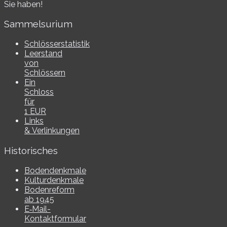
Sie haben!
Sammelsurium
Schlösserstatistik
Leerstand
von
Schlössern
Ein
Schloss
für
1 EUR
Links
& Verlinkungen
Historisches
Bodendenkmale
Kulturdenkmale
Bodenreform
ab 1945
E‑Mail-​​
Kontaktformular