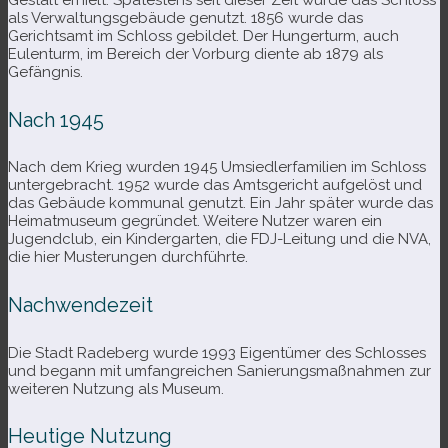
Gestalt erhielt. Spätestens seit die­ser Zeit wurde das Schloss
als Verwaltungsgebäude genutzt. 1856 wurde das
Gerichtsamt im Schloss gebil­det. Der Hungerturm, auch
Eulenturm, im Bereich der Vorburg diente ab 1879 als
Gefängnis.
Nach 1945
Nach dem Krieg wur­den 1945 Umsiedlerfamilien im Schloss
unter­ge­bracht. 1952 wurde das Amtsgericht auf­ge­löst und
das Gebäude kom­mu­nal genutzt. Ein Jahr spä­ter wurde das
Heimatmuseum gegrün­det. Weitere Nutzer waren ein
Jugendclub, ein Kindergarten, die FDJ-​Leitung und die NVA,
die hier Musterungen durchführte.
Nachwendezeit
Die Stadt Radeberg wurde 1993 Eigentümer des Schlosses
und begann mit umfang­rei­chen Sanierungsmaßnahmen zur
wei­te­ren Nutzung als Museum.
Heutige Nutzung