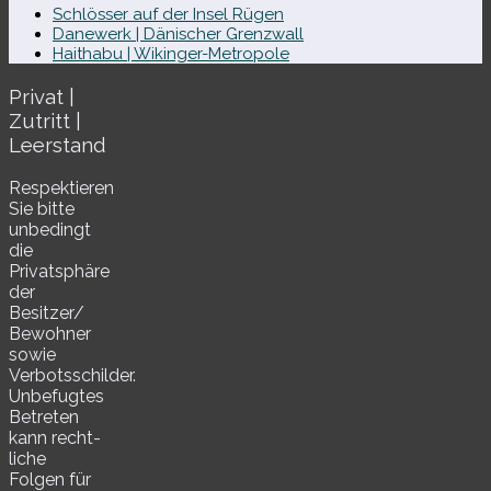
Schlösser auf der Insel Rügen
Danewerk | Dänischer Grenzwall
Haithabu | Wikinger-Metropole
Privat |
Zutritt |
Leerstand
Respektieren
Sie bitte
unbe­dingt
die
Privatsphäre
der
Besitzer/​
Bewohner
sowie
Verbotsschilder.
Unbefugtes
Betreten
kann recht­
li­che
Folgen für