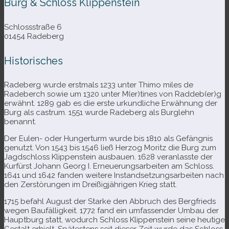
Burg & Schloss Klippenstein
Schlossstraße 6
01454 Radeberg
Historisches
Radeberg wurde erst­mals 1233 unter Thimo miles de
Radeberch sowie um 1320 unter M(er)tines von Raddeb(er)g
erwähnt. 1289 gab es die erste urkund­li­che Erwähnung der
Burg als castrum. 1551 wurde Radeberg als Burglehn
benannt.
Der Eulen- oder Hungerturm wurde bis 1810 als Gefängnis
genutzt. Von 1543 bis 1546 ließ Herzog Moritz die Burg zum
Jagdschloss Klippenstein aus­bauen. 1628 ver­an­lasste der
Kurfürst Johann Georg I. Erneuerungsarbeiten am Schloss.
1641 und 1642 fan­den wei­tere Instandsetzungsarbeiten nach
den Zerstörungen im Dreißigjährigen Krieg statt.
1715 befahl August der Starke den Abbruch des Bergfrieds
wegen Baufälligkeit. 1772 fand ein umfas­sen­der Umbau der
Hauptburg statt, wodurch Schloss Klippenstein seine heu­tige