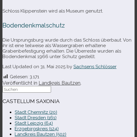
Schloss Klippenstein wird als Museum genutzt.
Bodendenkmalschutz
Die Ursprungsburg wurde durch das Schloss über­baut. Von
ihr ist eine teil­weise als Wassergraben erhal­tene
Grabenbefestigung erhal­ten. Die Überreste wur­den als
Bodendenkmal 1966 unter Schutz gestellt.
Last Updated on 31. Mai 2025 by
Sachsens Schlösser
Gelesen:
3.171
Veröffentlicht in
Landkreis Bautzen
.
Suche
nach:
CASTELLUM SAXONIA
Stadt Chemnitz (20)
Stadt Dresden (161)
Stadt Leipzig (64)
Erzgebirgskreis (124)
Landkreis Bautzen (502)