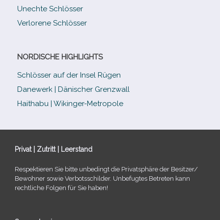
Unechte Schlösser
Verlorene Schlösser
NORDISCHE HIGHLIGHTS
Schlösser auf der Insel Rügen
Danewerk | Dänischer Grenzwall
Haithabu | Wikinger-Metropole
Privat | Zutritt | Leerstand
Respektieren Sie bitte unbe­dingt die Privatsphäre der Besitzer/​
Bewohner sowie Verbotsschilder. Unbefugtes Betreten kann
recht­li­che Folgen für Sie haben!