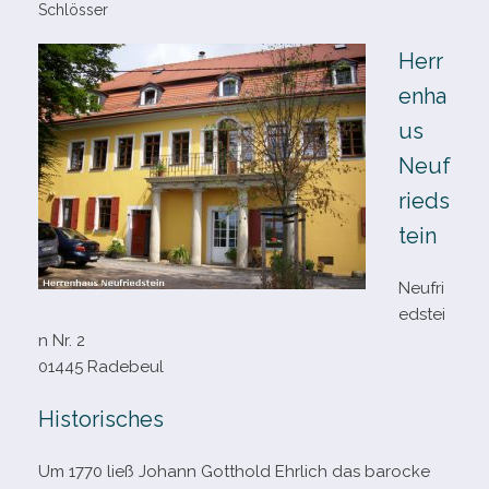
Schlösser
Herr
enha
us
Neuf
rieds
tein
Neufri
edstei
n Nr. 2
01445 Radebeul
Historisches
Um 1770 ließ Johann Gotthold Ehrlich das baro­cke