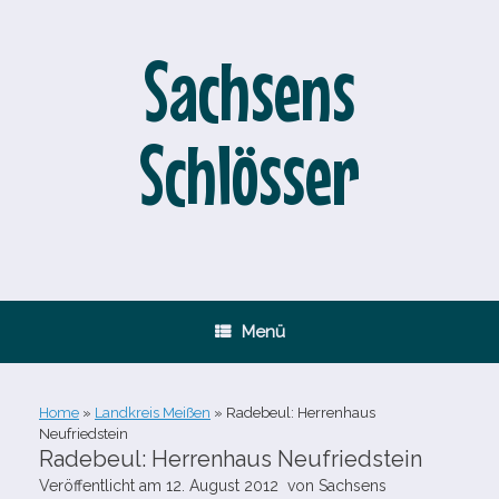
Zum
Inhalt
springen
Sachsens
Schlösser
Menü
Home
»
Landkreis Meißen
»
Radebeul: Herrenhaus
Neufriedstein
Radebeul: Herrenhaus Neufriedstein
Veröffentlicht am
12. August 2012
von
Sachsens