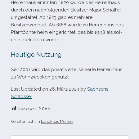
Herrenhaus errich­ten. 1820 wurde das Herrenhaus
durch den nach­fol­gen­den Besitzer Major Schäffer
umge­stal­tet. Ab 1823 gab es meh­rere
Besitzerwechsel. Ab 1888 wurde im Herrenhaus das
Pfarrtöchterheim ein­ge­rich­tet, das bis 1998 als sol­
ches betrie­ben wurde.
Heutige Nutzung
Seit 2001 wird das pri­va­ti­sierte, sanierte Herrenhaus
zu Wohnzwecken genutzt.
Last Updated on 26. März 2023 by
Sachsens
Schlösser
Gelesen:
2.086
Veröffentlicht in
Landkreis Meißen
.
Suche