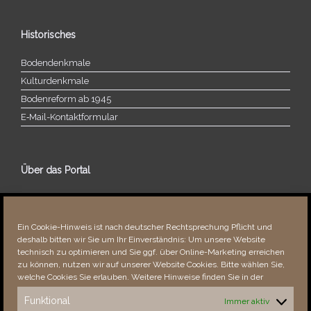
Historisches
Bodendenkmale
Kulturdenkmale
Bodenreform ab 1945
E‑Mail-​​Kontaktformular
Über das Portal
Über dieses Portal
Neuigkeiten
Ein Cookie-Hinweis ist nach deutscher Rechtsprechung Pflicht und
Vielen Dank!
deshalb bitten wir Sie um Ihr Einverständnis: Um unsere Website
Fehler bemerkt?
technisch zu optimieren und Sie ggf. über Online-Marketing erreichen
zu können, nutzen wir auf unserer Website Cookies. Bitte wählen Sie,
welche Cookies Sie erlauben. Weitere Hinweise finden Sie in der
Funktional
Immer aktiv
Besucher seit 08/​2021