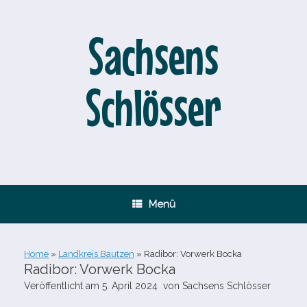
Zum
Inhalt
springen
Sachsens
Schlösser
Menü
Home
»
Landkreis Bautzen
»
Radibor: Vorwerk Bocka
Radibor: Vorwerk Bocka
Veröffentlicht am
5. April 2024
von
Sachsens Schlösser