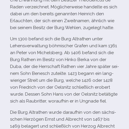
che Erwähnung mit dem Besitzer Theodericus de
Raden ver­zeich­net. Möglicherweise han­delte es sich
dabei um den bereits genann­ten Heinrich den
Erlauchten, der sich einen Zweitnamen, ähn­lich wie
bei sei­nem Besitz der Burg Wehlen, zuge­legt hatte.
Um 1300 befand sich die Burg Altrathen unter
Lehensverwaltung böh­mi­scher Grafen und kam 1361
an Peter von Michelsberg. Ab 1406 befand sich die
Burg Rathen im Besitz von Hinko Berka von der
Duba, der die Herrschaft Rathen vier Jahre spä­ter sei­
nem Sohn Benesch zuteilte. 1423 begann ein lang­
wie­ri­ger Streit um die Burg, wel­che 1426 oder 1428
von Friedrich von der Oelsnitz schließ­lich erobert
wurde. Dessen Sohn Hans von der Oelsnitz betä­tigte
sich als Raubritter, wor­auf­hin er in Ungnade fiel.
Die Burg Altrathen wurde dar­auf­hin von den säch­si­
schen Herzögen Ernst und Albrecht von 1467 bis
1469 bela­gert und schließ­lich von Herzog Albrecht