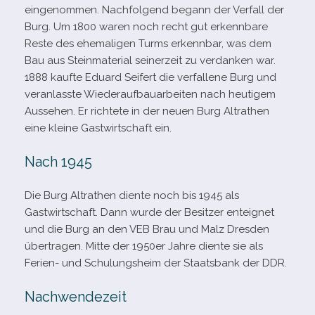
ein­ge­nom­men. Nachfolgend begann der Verfall der
Burg. Um 1800 waren noch recht gut erkenn­bare
Reste des ehe­ma­li­gen Turms erkenn­bar, was dem
Bau aus Steinmaterial sei­ner­zeit zu ver­dan­ken war.
1888 kaufte Eduard Seifert die ver­fal­lene Burg und
ver­an­lasste Wiederaufbauarbeiten nach heu­ti­gem
Aussehen. Er rich­tete in der neuen Burg Altrathen
eine kleine Gastwirtschaft ein.
Nach 1945
Die Burg Altrathen diente noch bis 1945 als
Gastwirtschaft. Dann wurde der Besitzer ent­eig­net
und die Burg an den VEB Brau und Malz Dresden
über­tra­gen. Mitte der 1950er Jahre diente sie als
Ferien- und Schulungsheim der Staatsbank der DDR.
Nachwendezeit