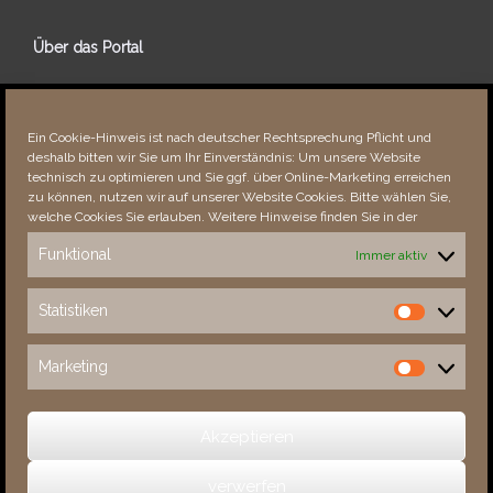
Über das Portal
Über dieses Portal
Neuigkeiten
Ein Cookie-Hinweis ist nach deutscher Rechtsprechung Pflicht und
Vielen Dank!
deshalb bitten wir Sie um Ihr Einverständnis: Um unsere Website
Fehler bemerkt?
technisch zu optimieren und Sie ggf. über Online-Marketing erreichen
zu können, nutzen wir auf unserer Website Cookies. Bitte wählen Sie,
welche Cookies Sie erlauben. Weitere Hinweise finden Sie in der
Funktional
Immer aktiv
Besucher seit 08/​2021
Statistiken
Statistiken
Total
88142
1851995
Today
715
1316
Marketing
Marketing
This Week
3189
32400
This Month
4542
134285
Akzeptieren
verwerfen