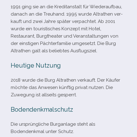
1991 ging sie an die Kreditanstalt für Wiederaufbau,
danach an die Treuhand. 1995 wurde Altrathen ver­
kauft und zwei Jahre spä­ter ver­pach­tet. Ab 2001
wurde ein tou­ris­ti­sches Konzept mit Hotel,
Restaurant, Burgtheater und Veranstaltungen von
der eins­ti­gen Pächterfamilie umge­setzt. Die Burg
Altrathen galt als belieb­tes Ausflugsziel.
Heutige Nutzung
2018 wurde die Burg Altrathen ver­kauft. Der Käufer
möchte das Anwesen künf­tig pri­vat nut­zen. Die
Zuwegung ist all­seits gesperrt.
Bodendenkmalschutz
Die ursprüng­li­che Burganlage steht als
Bodendenkmal unter Schutz.