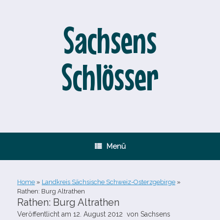
Zum
Inhalt
springen
Sachsens
Schlösser
Menü
Home
»
Landkreis Sächsische Schweiz-Osterzgebirge
»
Rathen: Burg Altrathen
Rathen: Burg Altrathen
Veröffentlicht am
12. August 2012
von
Sachsens