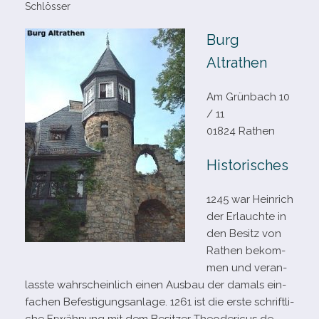
Schlösser
Burg
Altrathen
Am Grünbach 10
/​ 11
01824 Rathen
Historisches
1245 war Heinrich
der Erlauchte in
den Besitz von
Rathen bekom­
men und ver­an­
lasste wahr­schein­lich einen Ausbau der damals ein­
fa­chen Befestigungsanlage. 1261 ist die erste schrift­li­