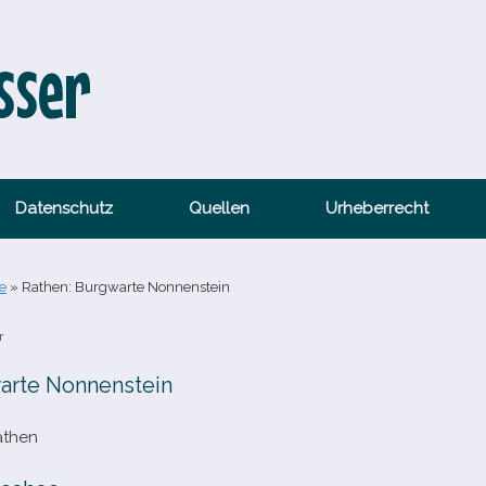
sser
Datenschutz
Quellen
Urheberrecht
e
»
Rathen: Burgwarte Nonnenstein
r
arte Nonnenstein
athen