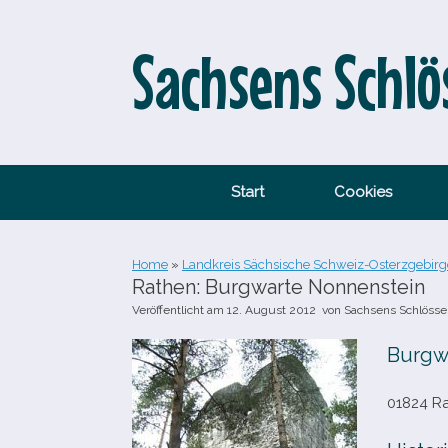
Zum
Inhalt
springen
Sachsens Schlö
Start
Cookies
Home
»
Landkreis Sächsische Schweiz-Osterzgebirg
Rathen: Burgwarte Nonnenstein
Veröffentlicht am
12. August 2012
von
Sachsens Schlösse
Burgw
01824 R