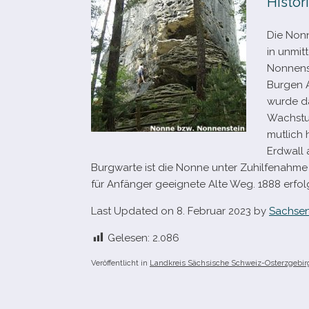
Histor
Die Nonn
in unmit
Nonnenst
Burgen A
wurde da
Wachstub
mut­lich
Erdwall 
Burgwarte ist die Nonne unter Zuhilfenahme 
für Anfänger geeig­nete Alte Weg. 1888 erfolgt
Last Updated on 8. Februar 2023 by
Sachsen
Gelesen:
2.086
Veröffentlicht in
Landkreis Sächsische Schweiz-Osterzgebir