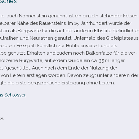
isches
e, auch Nonnenstein genannt, ist ein ein­zeln ste­hen­der Felsen
­tel­ba­rer Nähe des Rauensteins. Im 15. Jahrhundert wurde der
ein als Burgwarte für die auf der ande­ren Elbseite befind­li­che
ltrathen und Neurathen genutzt. Unterhalb des Gipfelplateaus
zu ein Felsspalt künst­lich zur Höhle erwei­tert und als
e genutzt. Erhalten sind zudem noch Balkenfalze für die ver­
 höl­zerne Burgwarte, außer­dem wurde ein ca. 35 m lan­ger
auf­ge­schüt­tet. Auch nach dem Ende der Nutzung der
von Leitern erstie­gen wor­den. Davon zeugt unter ande­rem der
e die erste berg­sport­li­che Ersteigung ohne Leitern.
s Schlösser
ge
.