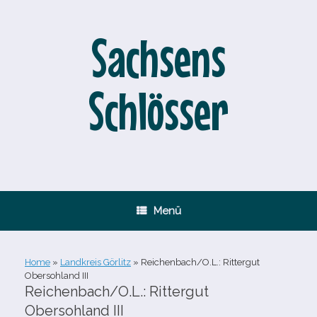
Zum
Inhalt
springen
Sachsens
Schlösser
Menü
Home
»
Landkreis Görlitz
»
Reichenbach/O.L.: Rittergut
Obersohland III
Reichenbach/O.L.: Rittergut
Obersohland III