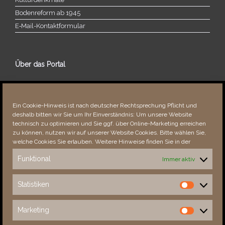
Bodenreform ab 1945
E‑Mail-​​Kontaktformular
Über das Portal
Über dieses Portal
Neuigkeiten
Ein Cookie-Hinweis ist nach deutscher Rechtsprechung Pflicht und
Vielen Dank!
deshalb bitten wir Sie um Ihr Einverständnis: Um unsere Website
Fehler bemerkt?
technisch zu optimieren und Sie ggf. über Online-Marketing erreichen
zu können, nutzen wir auf unserer Website Cookies. Bitte wählen Sie,
welche Cookies Sie erlauben. Weitere Hinweise finden Sie in der
Funktional
Immer aktiv
Besucher seit 08/​2021
Statistiken
Statistiken
Total
88097
1851840
Today
670
1161
Marketing
Marketing
This Week
3144
32245