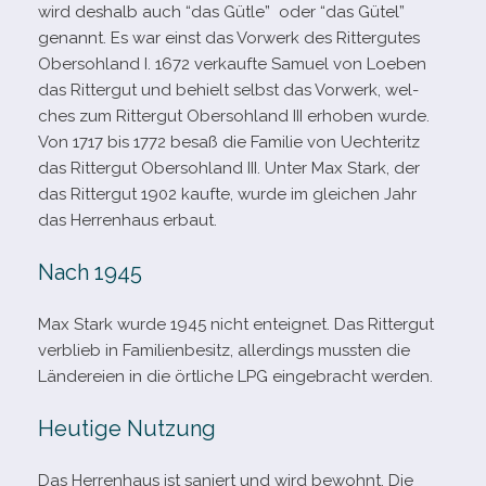
wird des­halb auch “das Gütle” oder “das Gütel”
genannt. Es war einst das Vorwerk des Rittergutes
Obersohland I. 1672 ver­kaufte Samuel von Loeben
das Rittergut und behielt selbst das Vorwerk, wel­
ches zum Rittergut Obersohland III erho­ben wurde.
Von 1717 bis 1772 besaß die Familie von Uechteritz
das Rittergut Obersohland III. Unter Max Stark, der
das Rittergut 1902 kaufte, wurde im glei­chen Jahr
das Herrenhaus erbaut.
Nach 1945
Max Stark wurde 1945 nicht ent­eig­net. Das Rittergut
ver­blieb in Familienbesitz, aller­dings muss­ten die
Ländereien in die ört­li­che LPG ein­ge­bracht werden.
Heutige Nutzung
Das Herrenhaus ist saniert und wird bewohnt. Die