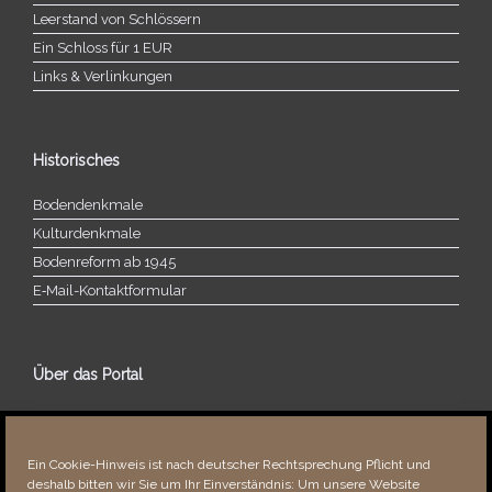
Leerstand von Schlössern
Ein Schloss für 1 EUR
Links & Verlinkungen
Historisches
Bodendenkmale
Kulturdenkmale
Bodenreform ab 1945
E‑Mail-​​Kontaktformular
Über das Portal
Über dieses Portal
Neuigkeiten
Ein Cookie-Hinweis ist nach deutscher Rechtsprechung Pflicht und
Vielen Dank!
deshalb bitten wir Sie um Ihr Einverständnis: Um unsere Website