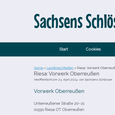
Zum
Inhalt
springen
Sachsens Schlö
Start
Cookies
Home
»
Landkreis Meißen
»
Riesa: Vorwerk Oberreu
Riesa: Vorwerk Oberreußen
Veröffentlicht am
23. April 2024
von
Sachsens Schlösser
Vorwerk Oberreußen
Unterreußener Straße 20–21
01591 Riesa OT Oberreußen