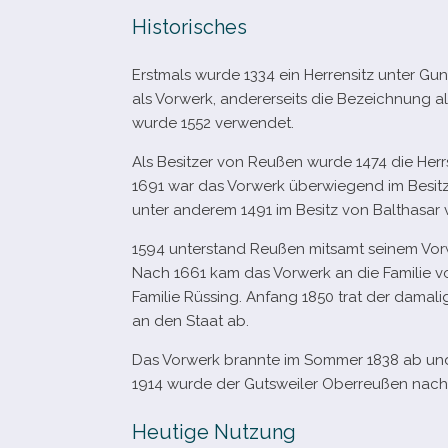
Historisches
Erstmals wurde 1334 ein Herrensitz unter Gun
als Vorwerk, ande­rer­seits die Bezeichnung a
wurde 1552 verwendet.
Als Besitzer von Reußen wurde 1474 die Her
1691 war das Vorwerk über­wie­gend im Besit
unter ande­rem 1491 im Besitz von Balthasar 
1594 unter­stand Reußen mit­samt sei­nem Vo
Nach 1661 kam das Vorwerk an die Familie 
Familie Rüssing. Anfang 1850 trat der dama­
an den Staat ab.
Das Vorwerk brannte im Sommer 1838 ab und wu
1914 wurde der Gutsweiler Oberreußen nach
Heutige Nutzung