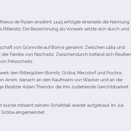
therus de Rysen erwähnt. 1445 erfolgte einer­seits die Nennung
ls Rittersitz. Die Bezeichnung als Vorwerk setzte sich durch und
rschaft von Grünrode auf Borna genannt. Zwischen 1484 und
z der Familie von Nischwitz. Zwischendurch befand sich Reußen
von Petzschwitz.
rwerk den Rittergütern Bornitz, Gröba, Merzdorf und Pochra.
von Arnim, danach an den Kaufmann von Wacker und an die
lige Besitzer Adam Theodor die ihm zuste­hende Gerichtsbarkeit
rde mit­samt sei­nem Schafstall wie­der auf­ge­baut. Im Juli
 Gröba eingemeindet.