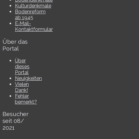
Kulturdenkmale
Bodenreform
ab 1945
E‑Mail-​​
Kontaktformular
Über das
Portal
Über
dieses
Portal
Neuigkeiten
Vielen
Dank!
Fehler
bemerkt?
Besucher
seit 08/​
2021