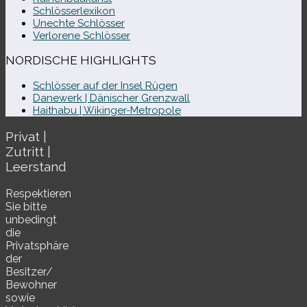
Schlösserlexikon
Unechte Schlösser
Verlorene Schlösser
NORDISCHE HIGHLIGHTS
Schlösser auf der Insel Rügen
Danewerk | Dänischer Grenzwall
Haithabu | Wikinger-Metropole
Privat |
Zutritt |
Leerstand
Respektieren
Sie bitte
unbe­dingt
die
Privatsphäre
der
Besitzer/​
Bewohner
sowie