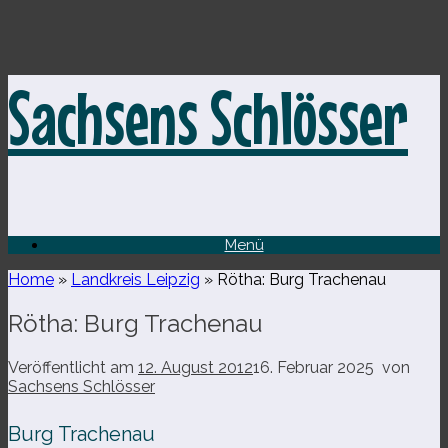
Zum
Sachsens Schlösser
Inhalt
springen
Menü
Home
»
Landkreis Leipzig
»
Rötha: Burg Trachenau
Rötha: Burg Trachenau
Veröffentlicht am
12. August 2012
16. Februar 2025
von
Sachsens Schlösser
Burg Trachenau