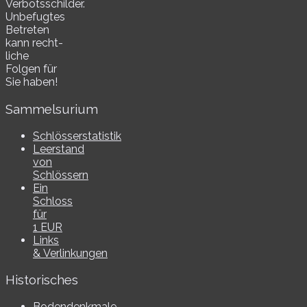
Verbotsschilder.
Unbefugtes
Betreten
kann recht­
li­che
Folgen für
Sie haben!
Sammelsurium
Schlösserstatistik
Leerstand
von
Schlössern
Ein
Schloss
für
1 EUR
Links
& Verlinkungen
Historisches
Bodendenkmale