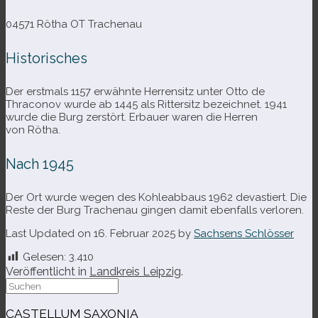
04571 Rötha OT Trachenau
Historisches
Der erst­mals 1157 erwähnte Herrensitz unter Otto de
Thraconov wurde ab 1445 als Rittersitz bezeich­net. 1941
wurde die Burg zer­stört. Erbauer waren die Herren
von Rötha.
Nach 1945
Der Ort wurde wegen des Kohleabbaus 1962 deva­stiert. Die
Reste der Burg Trachenau gin­gen damit eben­falls verloren.
Last Updated on 16. Februar 2025 by
Sachsens Schlösser
Gelesen:
3.410
Veröffentlicht in
Landkreis Leipzig
.
Suche
nach:
CASTELLUM SAXONIA