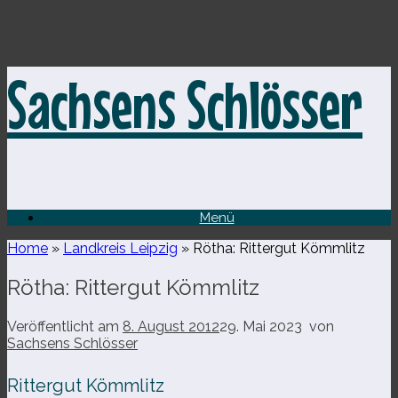
Zum
Sachsens Schlösser
Inhalt
springen
Menü
Home
»
Landkreis Leipzig
»
Rötha: Rittergut Kömmlitz
Rötha: Rittergut Kömmlitz
Veröffentlicht am
8. August 2012
29. Mai 2023
von
Sachsens Schlösser
Rittergut Kömmlitz