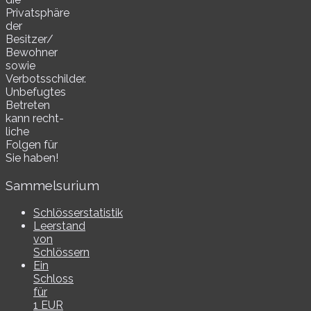
Privatsphäre
der
Besitzer/​
Bewohner
sowie
Verbotsschilder.
Unbefugtes
Betreten
kann recht­
li­che
Folgen für
Sie haben!
Sammelsurium
Schlösserstatistik
Leerstand
von
Schlössern
Ein
Schloss
für
1 EUR