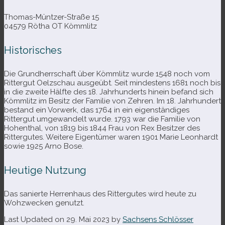
Thomas-​Müntzer-​Straße 15
04579 Rötha OT Kömmlitz
Historisches
Die Grundherrschaft über Kömmlitz wurde 1548 noch vom
Rittergut Oelzschau aus­ge­übt. Seit min­des­tens 1681 noch bis
in die zweite Hälfte des 18. Jahrhunderts hin­ein befand sich
Kömmlitz im Besitz der Familie von Zehren. Im 18. Jahrhundert
bestand ein Vorwerk, das 1764 in ein eigen­stän­di­ges
Rittergut umge­wan­delt wurde. 1793 war die Familie von
Hohenthal, von 1819 bis 1844 Frau von Rex Besitzer des
Rittergutes. Weitere Eigentümer waren 1901 Marie Leonhardt
sowie 1925 Arno Bose.
Heutige Nutzung
Das sanierte Herrenhaus des Rittergutes wird heute zu
Wohzwecken genutzt.
Last Updated on 29. Mai 2023 by
Sachsens Schlösser