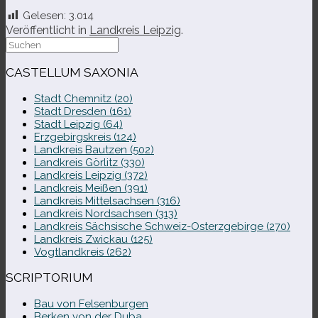
Gelesen:
3.014
Veröffentlicht in
Landkreis Leipzig
.
Suche
nach:
CASTELLUM SAXONIA
Stadt Chemnitz (20)
Stadt Dresden (161)
Stadt Leipzig (64)
Erzgebirgskreis (124)
Landkreis Bautzen (502)
Landkreis Görlitz (330)
Landkreis Leipzig (372)
Landkreis Meißen (391)
Landkreis Mittelsachsen (316)
Landkreis Nordsachsen (313)
Landkreis Sächsische Schweiz-​Osterzgebirge (270)
Landkreis Zwickau (125)
Vogtlandkreis (262)
SCRIPTORIUM
Bau von Felsenburgen
Berken von der Duba