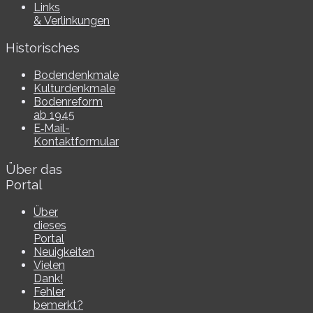
Links
& Verlinkungen
Historisches
Bodendenkmale
Kulturdenkmale
Bodenreform
ab 1945
E‑Mail-​​
Kontaktformular
Über das
Portal
Über
dieses
Portal
Neuigkeiten
Vielen
Dank!
Fehler
bemerkt?