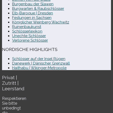
Burgenbau der Slawen
Burgwarten & Raubschlösser
Elb-​Baroque | Dresden
Festungen in Sachsen
Königlicher Weinberg Wachwitz
Ruinenbaukunst
Schlösserlexikon
Unechte Schlösser
Verlorene Schlösser
NORDISCHE HIGHLIGHTS
Schlösser auf der Insel Rügen
Danewerk | Dänischer Grenzwall
Haithabu | Wikinger-Metropole
Privat |
Zutritt |
Leerstand
Respektieren
Sie bitte
unbe­dingt
die