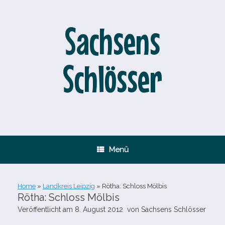
Zum
Inhalt
springen
Sachsens
Schlösser
Menü
Home
»
Landkreis Leipzig
»
Rötha: Schloss Mölbis
Rötha: Schloss Mölbis
Veröffentlicht am
8. August 2012
von
Sachsens Schlösser