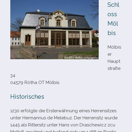
Schl
oss
Möl
bis
Mölbis
er
Haupt
straße
34
04579 Rötha OT Mölbis
Historisches
1230 erfolgte die Ersterwähnung eines Herrensitzes
unter Hermannus de Melebuz. Der Herrensitz wurde
1445 als Rittersitz unter Hans von Draschewicz zcu