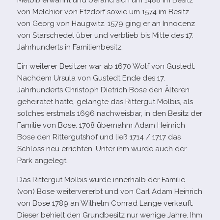
Melbiß erwähnt und befand sich um 1488 im Besitz
von Melchior von Etzdorf sowie um 1574 im Besitz
von Georg von Haugwitz. 1579 ging er an Innocenz
von Starschedel über und ver­blieb bis Mitte des 17.
Jahrhunderts in Familienbesitz.
Ein wei­te­rer Besitzer war ab 1670 Wolf von Gustedt.
Nachdem Ursula von Gustedt Ende des 17.
Jahrhunderts Christoph Dietrich Bose den Älteren
gehei­ra­tet hatte, gelangte das Rittergut Mölbis, als
sol­ches erst­mals 1696 nach­weis­bar, in den Besitz der
Familie von Bose. 1708 über­nahm Adam Heinrich
Bose den Rittergutshof und ließ 1714 /​ 1717 das
Schloss neu errich­ten. Unter ihm wurde auch der
Park angelegt.
Das Rittergut Mölbis wurde inner­halb der Familie
(von) Bose wei­ter­ver­erbt und von Carl Adam Heinrich
von Bose 1789 an Wilhelm Conrad Lange ver­kauft.
Dieser behielt den Grundbesitz nur wenige Jahre. Ihm