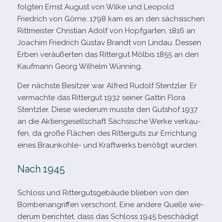
folg­ten Ernst August von Wilke und Leopold
Friedrich von Görne. 1798 kam es an den säch­si­schen
Rittmeister Christian Adolf von Hopfgarten, 1816 an
Joachim Friedrich Gustav Brandt von Lindau. Dessen
Erben ver­äu­ßer­ten das Rittergut Mölbis 1855 an den
Kaufmann Georg Wilhelm Wünning.
Der nächste Besitzer war Alfred Rudolf Stentzler. Er
ver­machte das Rittergut 1932 sei­ner Gattin Flora
Stentzler. Diese wie­derum musste den Gutshof 1937
an die Aktiengesellschaft Sächsische Werke ver­kau­
fen, da große Flächen des Ritterguts zur Errichtung
eines Braunkohle- und Kraftwerks benö­tigt wurden.
Nach 1945
Schloss und Rittergutsgebäude blie­ben von den
Bombenangriffen ver­schont. Eine andere Quelle wie­
derum berich­tet, dass das Schloss 1945 beschä­digt