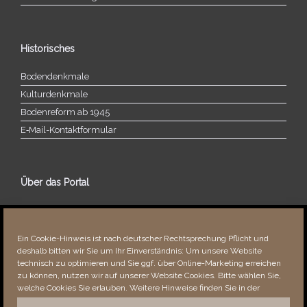
Historisches
Bodendenkmale
Kulturdenkmale
Bodenreform ab 1945
E‑Mail-​​Kontaktformular
Über das Portal
Über dieses Portal
Neuigkeiten
Ein Cookie-Hinweis ist nach deutscher Rechtsprechung Pflicht und
Vielen Dank!
deshalb bitten wir Sie um Ihr Einverständnis: Um unsere Website
Fehler bemerkt?
technisch zu optimieren und Sie ggf. über Online-Marketing erreichen
zu können, nutzen wir auf unserer Website Cookies. Bitte wählen Sie,
welche Cookies Sie erlauben. Weitere Hinweise finden Sie in der