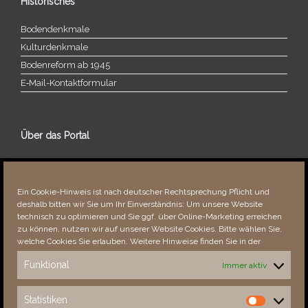
Historisches
Bodendenkmale
Kulturdenkmale
Bodenreform ab 1945
E‑Mail-​​Kontaktformular
Über das Portal
Über dieses Portal
Neuigkeiten
Ein Cookie-Hinweis ist nach deutscher Rechtsprechung Pflicht und
Vielen Dank!
deshalb bitten wir Sie um Ihr Einverständnis: Um unsere Website
Fehler bemerkt?
technisch zu optimieren und Sie ggf. über Online-Marketing erreichen
zu können, nutzen wir auf unserer Website Cookies. Bitte wählen Sie,
welche Cookies Sie erlauben. Weitere Hinweise finden Sie in der
Funktional
Immer aktiv
Besucher seit 08/​2021
Statistiken
Statistiken