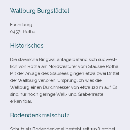
Wallburg Burgstädtel
Fuchsberg
04571 Rötha
Historisches
Die sla­wi­sche Ringwallanlage befand sich süd­west­
lich von Rötha am Nordwestufer vom Stausee Rötha.
Mit der Anlage des Stausees gin­gen etwa zwei Drittel
der Wallburg ver­lo­ren. Ursprünglich wies die
Wallburg einen Durchmesser von etwa 120 m auf. Es
sind nur noch geringe Wall- und Grabenreste
erkennbar.
Bodendenkmalschutz
Schutz als Bodendenkmal besteht seit 1938, wobei