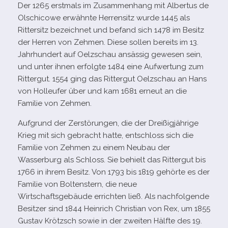
Der 1265 erst­mals im Zusammenhang mit Albertus de
Olschicowe erwähnte Herrensitz wurde 1445 als
Rittersitz bezeich­net und befand sich 1478 im Besitz
der Herren von Zehmen. Diese sol­len bereits im 13.
Jahrhundert auf Oelzschau ansäs­sig gewe­sen sein,
und unter ihnen erfolgte 1484 eine Aufwertung zum
Rittergut. 1554 ging das Rittergut Oelzschau an Hans
von Holleufer über und kam 1681 erneut an die
Familie von Zehmen.
Aufgrund der Zerstörungen, die der Dreißigjährige
Krieg mit sich gebracht hatte, ent­schloss sich die
Familie von Zehmen zu einem Neubau der
Wasserburg als Schloss. Sie behielt das Rittergut bis
1766 in ihrem Besitz. Von 1793 bis 1819 gehörte es der
Familie von Boltenstern, die neue
Wirtschaftsgebäude errich­ten ließ. Als nach­fol­gende
Besitzer sind 1844 Heinrich Christian von Rex, um 1855
Gustav Krötzsch sowie in der zwei­ten Hälfte des 19.