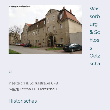
Was
serb
urg
& Sc
hlos
s
Oelz
scha
u
Inselteich & Schulstraße 6–8
04579 Rötha OT Oelzschau
Historisches