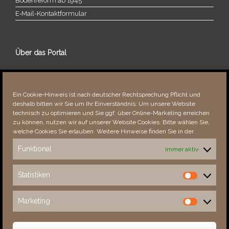
Bodenreform ab 1945
E‑Mail-​​Kontaktformular
Über das Portal
Über dieses Portal
Neuigkeiten
Ein Cookie-Hinweis ist nach deutscher Rechtsprechung Pflicht und
Vielen Dank!
deshalb bitten wir Sie um Ihr Einverständnis: Um unsere Website
Fehler bemerkt?
technisch zu optimieren und Sie ggf. über Online-Marketing erreichen
zu können, nutzen wir auf unserer Website Cookies. Bitte wählen Sie,
welche Cookies Sie erlauben. Weitere Hinweise finden Sie in der
Funktional
Immer aktiv
Besucher seit 08/​2021
Statistiken
Statistiken
Total
87567
1850118
Today
395
537
Marketing
Marketing
This Week
2209
30523
This Month
3562
132408