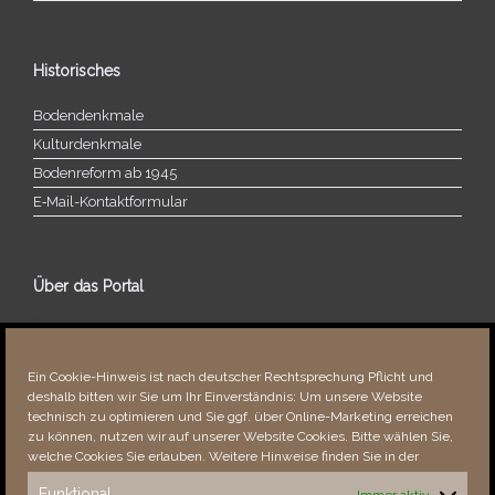
Historisches
Bodendenkmale
Kulturdenkmale
Bodenreform ab 1945
E‑Mail-​​Kontaktformular
Über das Portal
Über dieses Portal
Neuigkeiten
Ein Cookie-Hinweis ist nach deutscher Rechtsprechung Pflicht und
Vielen Dank!
deshalb bitten wir Sie um Ihr Einverständnis: Um unsere Website
Fehler bemerkt?
technisch zu optimieren und Sie ggf. über Online-Marketing erreichen
zu können, nutzen wir auf unserer Website Cookies. Bitte wählen Sie,
welche Cookies Sie erlauben. Weitere Hinweise finden Sie in der
Funktional
Immer aktiv