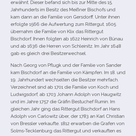
erwähnt. Dieser befand sich bis zur Mitte des 15.
Jahrhunderts im Besitz des Meißner Bischofs und
kam dann an die Familie von Gersdorff. Unter ihnen
erfolgte 1566 die Aufwertung zum Rittergut. 1605
über­nahm die Familie von Klix das Rittergut
Bischdorf. Ihnen folg­ten ab 1622 Heinrich von Bünau
und ab 1636 die Herren von Schleinitz. Im Jahr 1648
gab es gleich drei Besitzerwechsel.
Nach Georg von Pflugk und der Familie von Sander
kam Bischdorf an die Familie von Kämpfen. Im 18. und
19. Jahrhundert wech­sel­ten die Besitzer mehr­fach.
Verzeichnet sind ab 1701 die Familie von Koch und
Ludwigsdorf, ab 1703 Johann Adolph von Haugwitz
und im Jahre 1757 die Gräfin Bestuchef Rumin. Im
glei­chen Jahr ging das Rittergut Bischdorf an Hans
Adolph von Carlowitz über, der 1783 an Karl Christian
von Bressler ver­kaufte. 1812 erwar­ben die Grafen von
Solms-​Tecklenburg das Rittergut und ver­kauf­ten es