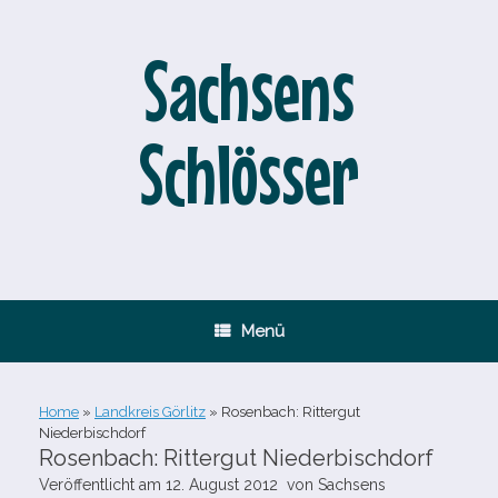
Zum
Inhalt
springen
Sachsens
Schlösser
Menü
Home
»
Landkreis Görlitz
»
Rosenbach: Rittergut
Niederbischdorf
Rosenbach: Rittergut Niederbischdorf
Veröffentlicht am
12. August 2012
von
Sachsens