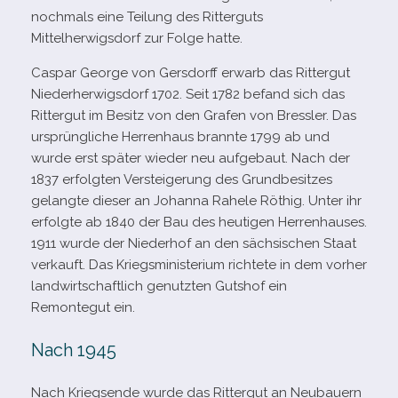
noch­mals eine Teilung des Ritterguts
Mittelherwigsdorf zur Folge hatte.
Caspar George von Gersdorff erwarb das Rittergut
Niederherwigsdorf 1702. Seit 1782 befand sich das
Rittergut im Besitz von den Grafen von Bressler. Das
ursprüng­li­che Herrenhaus brannte 1799 ab und
wurde erst spä­ter wie­der neu auf­ge­baut. Nach der
1837 erfolg­ten Versteigerung des Grundbesitzes
gelangte die­ser an Johanna Rahele Röthig. Unter ihr
erfolgte ab 1840 der Bau des heu­ti­gen Herrenhauses.
1911 wurde der Niederhof an den säch­si­schen Staat
ver­kauft. Das Kriegsministerium rich­tete in dem vor­her
land­wirt­schaft­lich genutz­ten Gutshof ein
Remontegut ein.
Nach 1945
Nach Kriegsende wurde das Rittergut an Neubauern