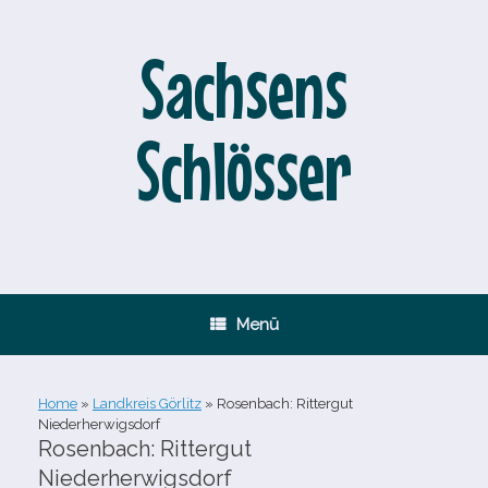
Zum
Inhalt
springen
Sachsens
Schlösser
Menü
Home
»
Landkreis Görlitz
»
Rosenbach: Rittergut
Niederherwigsdorf
Rosenbach: Rittergut
Niederherwigsdorf