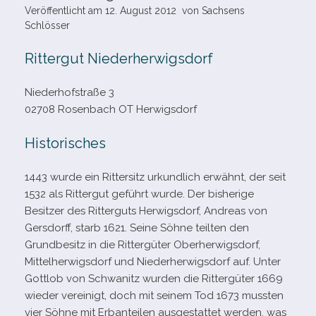
Veröffentlicht am
12. August 2012
von
Sachsens
Schlösser
Rittergut Niederherwigsdorf
Niederhofstraße 3
02708 Rosenbach OT Herwigsdorf
Historisches
1443 wurde ein Rittersitz urkund­lich erwähnt, der seit
1532 als Rittergut geführt wurde. Der bis­he­rige
Besitzer des Ritterguts Herwigsdorf, Andreas von
Gersdorff, starb 1621. Seine Söhne teil­ten den
Grundbesitz in die Rittergüter Oberherwigsdorf,
Mittelherwigsdorf und Niederherwigsdorf auf. Unter
Gottlob von Schwanitz wur­den die Rittergüter 1669
wie­der ver­ei­nigt, doch mit sei­nem Tod 1673 muss­ten
vier Söhne mit Erbanteilen aus­ge­stat­tet wer­den, was