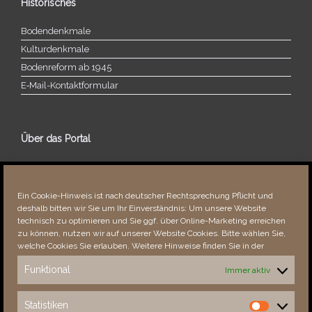
Historisches
Bodendenkmale
Kulturdenkmale
Bodenreform ab 1945
E‑Mail-​​Kontaktformular
Über das Portal
Über dieses Portal
Neuigkeiten
Ein Cookie-Hinweis ist nach deutscher Rechtsprechung Pflicht und
Vielen Dank!
deshalb bitten wir Sie um Ihr Einverständnis: Um unsere Website
Fehler bemerkt?
technisch zu optimieren und Sie ggf. über Online-Marketing erreichen
zu können, nutzen wir auf unserer Website Cookies. Bitte wählen Sie,
welche Cookies Sie erlauben. Weitere Hinweise finden Sie in der
Funktional
Immer aktiv
Besucher seit 08/​2021
Statistiken
Statistiken