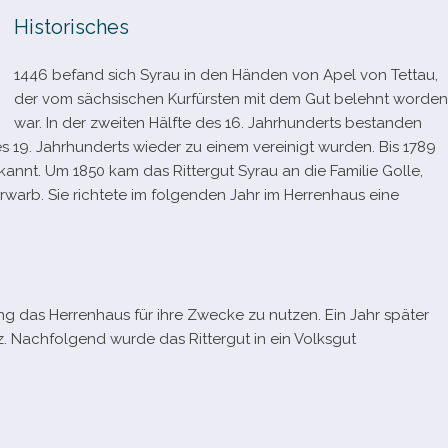
Historisches
1446 befand sich Syrau in den Händen von Apel von Tettau,
der vom säch­si­schen Kurfürsten mit dem Gut belehnt wor­den
war. In der zwei­ten Hälfte des 16. Jahrhunderts bestan­den
s 19. Jahrhunderts wie­der zu einem ver­ei­nigt wur­den. Bis 1789
kannt. Um 1850 kam das Rittergut Syrau an die Familie Golle,
rwarb. Sie rich­tete im fol­gen­den Jahr im Herrenhaus eine
ng das Herrenhaus für ihre Zwecke zu nut­zen. Ein Jahr spä­ter
z. Nachfolgend wurde das Rittergut in ein Volksgut