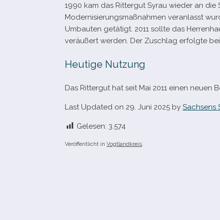
1990 kam das Rittergut Syrau wie­der an die 
Modernisierungsmaßnahmen ver­an­lasst wur­d
Umbauten getä­tigt. 2011 sollte das Herrenh
ver­äu­ßert wer­den. Der Zuschlag erfolgte b
Heutige Nutzung
Das Rittergut hat seit Mai 2011 einen neuen Be
Last Updated on 29. Juni 2025 by
Sachsens 
Gelesen:
3.574
Veröffentlicht in
Vogtlandkreis
.