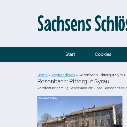
Zum
Inhalt
springen
Sachsens Schlö
Start
Cookies
Home
»
Vogtlandkreis
»
Rosenbach: Rittergut Syrau
Rosenbach: Rittergut Syrau
Veröffentlicht am
25. September 2012
von
Sachsens Schl