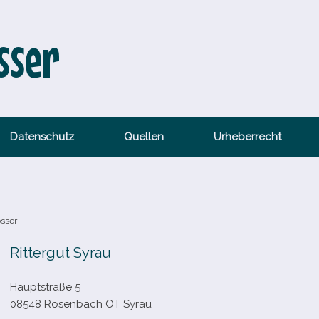
sser
Datenschutz
Quellen
Urheberrecht
össer
Rittergut Syrau
Hauptstraße 5
08548 Rosenbach OT Syrau