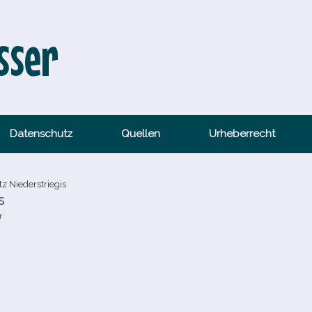
sser
Datenschutz
Quellen
Urheberrecht
z Niederstriegis
s
r