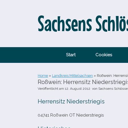
Zum
Inhalt
springen
Sachsens Schlö
Start
Cookies
Home
»
Landkreis Mittelsachsen
»
Roßwein: Herrensit
Roßwein: Herrensitz Niederstriegi
Veröffentlicht am
12. August 2012
von
Sachsens Schlösse
Herrensitz Niederstriegis
04741 Roßwein OT Niederstriegis