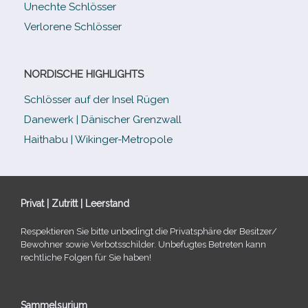
Unechte Schlösser
Verlorene Schlösser
NORDISCHE HIGHLIGHTS
Schlösser auf der Insel Rügen
Danewerk | Dänischer Grenzwall
Haithabu | Wikinger-Metropole
Privat | Zutritt | Leerstand
Respektieren Sie bitte unbe­dingt die Privatsphäre der Besitzer/​
Bewohner sowie Verbotsschilder. Unbefugtes Betreten kann
recht­li­che Folgen für Sie haben!
Sammelsurium