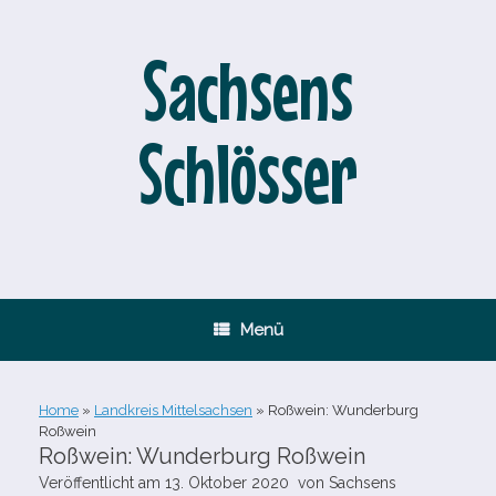
Zum
Inhalt
springen
Sachsens
Schlösser
Menü
Home
»
Landkreis Mittelsachsen
»
Roßwein: Wunderburg
Roßwein
Roßwein: Wunderburg Roßwein
Veröffentlicht am
13. Oktober 2020
von
Sachsens