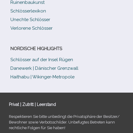
Ruinenbaukunst
Schlösserlexikon
Unechte Schlösser
Verlorene Schlösser
NORDISCHE HIGHLIGHTS
Schlösser auf der Insel Rügen
Danewerk | Dänischer Grenzwall
Haithabu | Wikinger-Metropole
Privat | Zutritt | Leerstand
Respektieren Sie bitte unbe­dingt die Privatsphäre der Besitzer/​
Bewohner sowie Verbotsschilder. Unbefugtes Betreten kann
recht­li­che Folgen für Sie haben!