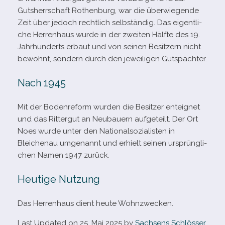
Gutsherrschaft Rothenburg, war die über­wie­gende
Zeit über jedoch recht­lich selb­stän­dig. Das eigent­li­
che Herrenhaus wurde in der zwei­ten Hälfte des 19.
Jahrhunderts erbaut und von sei­nen Besitzern nicht
bewohnt, son­dern durch den jewei­li­gen Gutspächter.
Nach 1945
Mit der Bodenreform wur­den die Besitzer ent­eig­net
und das Rittergut an Neubauern auf­ge­teilt. Der Ort
Noes wurde unter den Nationalsozialisten in
Bleichenau umge­nannt und erhielt sei­nen ursprüng­li­
chen Namen 1947 zurück.
Heutige Nutzung
Das Herrenhaus dient heute Wohnzwecken.
Last Updated on 25. Mai 2025 by
Sachsens Schlösser