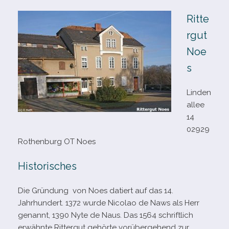
Ritte
rgut
Noe
s
Linden
allee
14
02929
Rothenburg OT Noes
Historisches
Die Gründung von Noes datiert auf das 14.
Jahrhundert. 1372 wurde Nicolao de Naws als Herr
genannt, 1390 Nyte de Naus. Das 1564 schrift­lich
erwähnte Rittergut gehörte vor­über­ge­hend zur