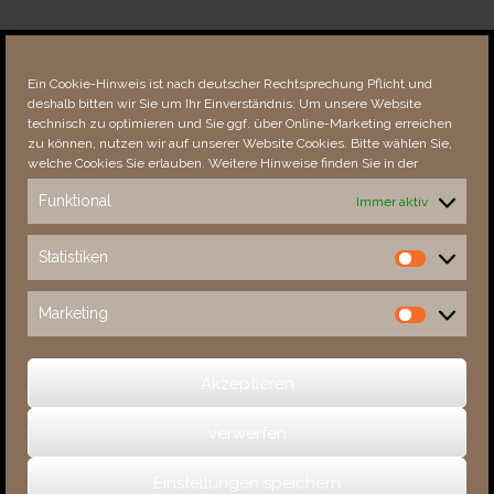
Über dieses Portal
Neuigkeiten
Ein Cookie-Hinweis ist nach deutscher Rechtsprechung Pflicht und
Vielen Dank!
deshalb bitten wir Sie um Ihr Einverständnis: Um unsere Website
Fehler bemerkt?
technisch zu optimieren und Sie ggf. über Online-Marketing erreichen
zu können, nutzen wir auf unserer Website Cookies. Bitte wählen Sie,
welche Cookies Sie erlauben. Weitere Hinweise finden Sie in der
Funktional
Immer aktiv
Besucher seit 08/​2021
Statistiken
Statistiken
Total
88347
1852702
Today
19
23
Marketing
Marketing
This Week
3394
33107
This Month
4747
134992
Akzeptieren
verwerfen
(c) 2026 Sachsens Schlösser
Einstellungen speichern