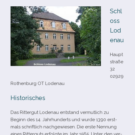
Schl
oss
Lod
enau
Haupt
straße
32
02929
Rothenburg OT Lodenau
Historisches
Das Rittergut Lodenau ent­stand ver­mut­lich zu
Beginn des 14. Jahrhunderts und wurde 1390 erst­
mals schrift­lich nach­ge­wie­sen. Die erste Nennung
eines Ritterguts erfolgte im Jahr 1565. Unter den ver­