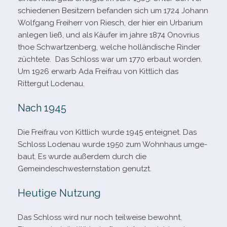
schie­de­nen Besitzern befan­den sich um 1724 Johann
Wolfgang Freiherr von Riesch, der hier ein Urbarium
anle­gen ließ, und als Käufer im jahre 1874 Onovrius
thoe Schwartzenberg, wel­che hol­län­di­sche Rinder
züch­tete. Das Schloss war um 1770 erbaut wor­den.
Um 1926 erwarb Ada Freifrau von Kittlich das
Rittergut Lodenau.
Nach 1945
Die Freifrau von Kittlich wurde 1945 ent­eig­net. Das
Schloss Lodenau wurde 1950 zum Wohnhaus umge­
baut. Es wurde außer­dem durch die
Gemeindeschwesternstation genutzt.
Heutige Nutzung
Das Schloss wird nur noch teil­weise bewohnt.