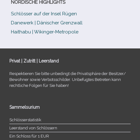
NORDISCHE HIGHLIGHTS
Schlösser auf der Insel Rügen
Danewerk | Dänischer Grenzwall
Haithabu | Wikinger-Metropole
Privat | Zutritt | Leerstand
Respektieren Sie bitte unbe­dingt die Privatsphäre der Besitzer/​
Bewohner sowie Verbotsschilder. Unbefugtes Betreten kann
recht­li­che Folgen für Sie haben!
Sammelsurium
Schlösserstatistik
Leerstand von Schlössern
Ein Schloss für 1 EUR