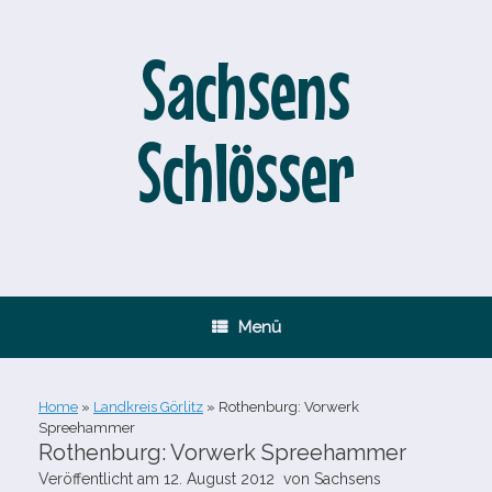
Zum
Inhalt
springen
Sachsens
Schlösser
Menü
Home
»
Landkreis Görlitz
»
Rothenburg: Vorwerk
Spreehammer
Rothenburg: Vorwerk Spreehammer
Veröffentlicht am
12. August 2012
von
Sachsens