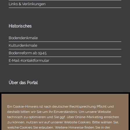
Links & Verlinkungen
Historisches
Bodendenkmale
Kulturdenkmale
Bodenreform ab 1945
E‑Mail-​​Kontaktformular
Über das Portal
Über dieses Portal
Neuigkeiten
Ein Cookie-Hinweis ist nach deutscher Rechtsprechung Pflicht und
Vielen Dank!
deshalb bitten wir Sie um Ihr Einverständnis: Um unsere Website
Fehler bemerkt?
technisch zu optimieren und Sie ggf. über Online-Marketing erreichen
zu können, nutzen wir auf unserer Website Cookies. Bitte wählen Sie,
welche Cookies Sie erlauben. Weitere Hinweise finden Sie in der