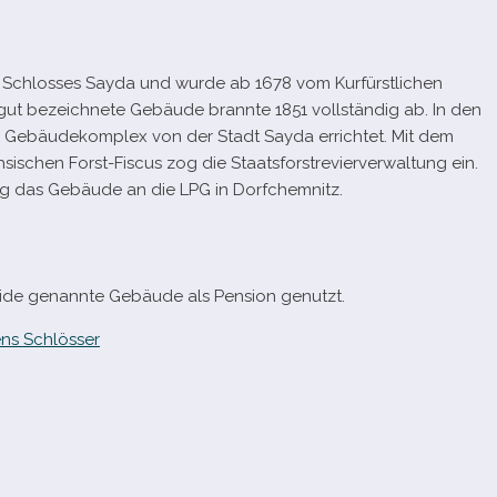
s Schlosses Sayda und wurde ab 1678 vom Kurfürstlichen
ut bezeich­nete Gebäude brannte 1851 voll­stän­dig ab. In den
ge Gebäudekomplex von der Stadt Sayda errich­tet. Mit dem
sischen Forst-​Fiscus zog die Staatsforstrevierverwaltung ein.
ung das Gebäude an die LPG in Dorfchemnitz.
eide genannte Gebäude als Pension genutzt.
ns Schlösser