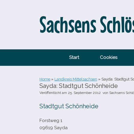
Zum
Inhalt
springen
Sachsens Schlö
Start
Cookies
Home
»
Landkreis Mittelsachsen
»
Sayda: Stadtgut S
Sayda: Stadtgut Schönheide
Veröffentlicht am
25. September 2012
von
Sachsens Schl
Stadtgut Schönheide
Forstweg 1
09619 Sayda