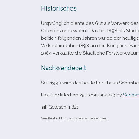
Historisches
Ursprünglich diente das Gut als Vorwerk de
Oberförster bewohnt. Das bis 1898 als Stadtg
bei­den fol­gen­den Jahren wurde der heu­ti
Verkauf im Jahre 1898 an den Königlich-​Säch
1984 ver­kaufte die Staatliche Forstverwalt
Nachwendezeit
Seit 1990 wird das heute Forsthaus Schönh
Last Updated on 25. Februar 2023 by
Sachse
Gelesen:
1.821
Veröffentlicht in
Landkreis Mittelsachsen
.