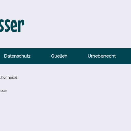
sser
Datenschutz
Quellen
Urheberrecht
chönheide
össer