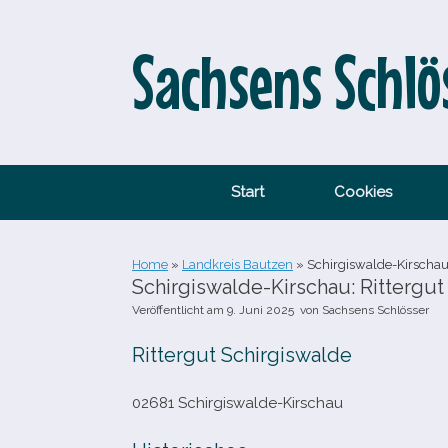
Zum
Inhalt
springen
Sachsens Schlö
Start
Cookies
Home
»
Landkreis Bautzen
»
Schirgiswalde-​Kirschau
Schirgiswalde-​Kirschau: Rittergu
Veröffentlicht am
9. Juni 2025
von
Sachsens Schlösser
Rittergut Schirgiswalde
02681 Schirgiswalde-​Kirschau