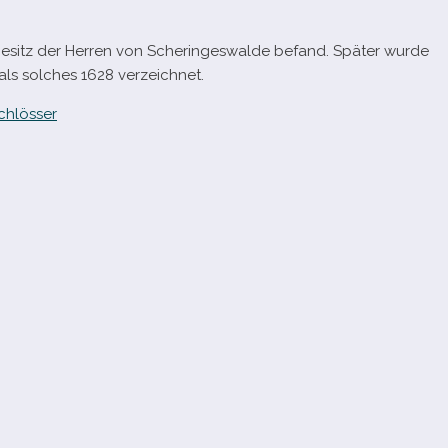
m Besitz der Herren von Scheringeswalde befand. Später wurde
 als sol­ches 1628 verzeichnet.
chlösser