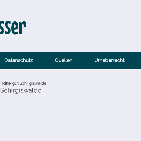
sser
Datenschutz
Quellen
Urheberrecht
: Rittergut Schirgiswalde
t Schirgiswalde