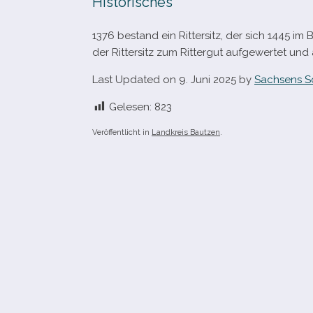
Historisches
1376 bestand ein Rittersitz, der sich 1445 i
der Rittersitz zum Rittergut auf­ge­wer­tet und
Last Updated on 9. Juni 2025 by
Sachsens S
Gelesen:
823
Veröffentlicht in
Landkreis Bautzen
.