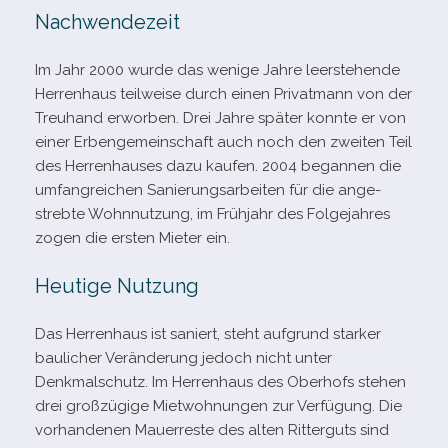
Nachwendezeit
Im Jahr 2000 wurde das wenige Jahre leer­ste­hende
Herrenhaus teil­weise durch einen Privatmann von der
Treuhand erwor­ben. Drei Jahre spä­ter konnte er von
einer Erbengemeinschaft auch noch den zwei­ten Teil
des Herrenhauses dazu kau­fen. 2004 began­nen die
umfang­rei­chen Sanierungsarbeiten für die ange­
strebte Wohnnutzung, im Frühjahr des Folgejahres
zogen die ers­ten Mieter ein.
Heutige Nutzung
Das Herrenhaus ist saniert, steht auf­grund star­ker
bau­li­cher Veränderung jedoch nicht unter
Denkmalschutz. Im Herrenhaus des Oberhofs ste­hen
drei groß­zü­gige Mietwohnungen zur Verfügung. Die
vor­han­de­nen Mauerreste des alten Ritterguts sind