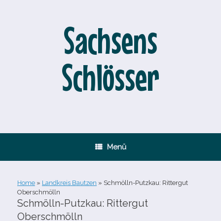
Zum
Inhalt
springen
Sachsens
Schlösser
Menü
Home
»
Landkreis Bautzen
»
Schmölln-​Putzkau: Rittergut
Oberschmölln
Schmölln-​Putzkau: Rittergut
Oberschmölln