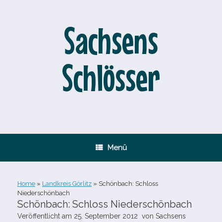
Zum
Inhalt
springen
Sachsens
Schlösser
Menü
Home
»
Landkreis Görlitz
»
Schönbach: Schloss
Niederschönbach
Schönbach: Schloss Niederschönbach
Veröffentlicht am
25. September 2012
von
Sachsens