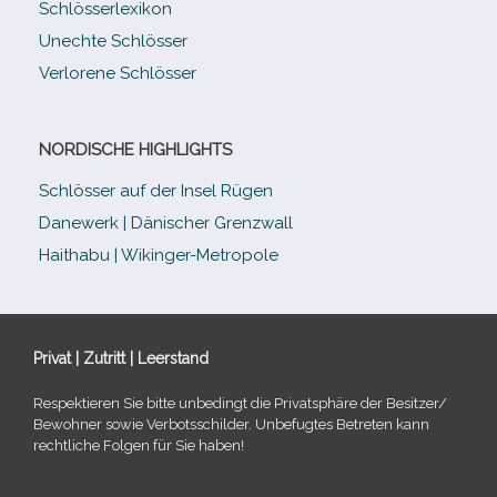
Schlösserlexikon
Unechte Schlösser
Verlorene Schlösser
NORDISCHE HIGHLIGHTS
Schlösser auf der Insel Rügen
Danewerk | Dänischer Grenzwall
Haithabu | Wikinger-Metropole
Privat | Zutritt | Leerstand
Respektieren Sie bitte unbe­dingt die Privatsphäre der Besitzer/​
Bewohner sowie Verbotsschilder. Unbefugtes Betreten kann
recht­li­che Folgen für Sie haben!