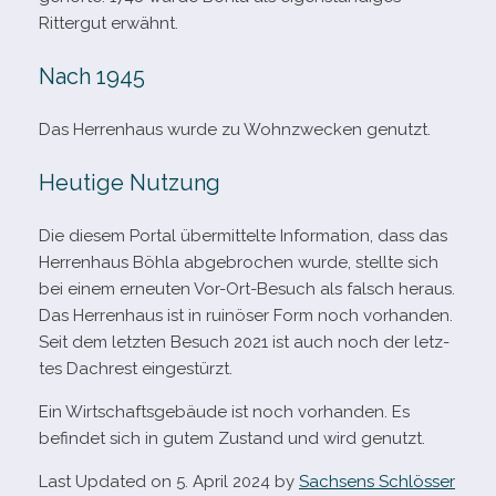
Rittergut erwähnt.
Nach 1945
Das Herrenhaus wurde zu Wohnzwecken genutzt.
Heutige Nutzung
Die die­sem Portal über­mit­telte Information, dass das
Herrenhaus Böhla abge­bro­chen wurde, stellte sich
bei einem erneu­ten Vor-​Ort-​Besuch als falsch her­aus.
Das Herrenhaus ist in rui­nö­ser Form noch vor­han­den.
Seit dem letz­ten Besuch 2021 ist auch noch der letz­
tes Dachrest eingestürzt.
Ein Wirtschaftsgebäude ist noch vor­han­den. Es
befin­det sich in gutem Zustand und wird genutzt.
Last Updated on 5. April 2024 by
Sachsens Schlösser