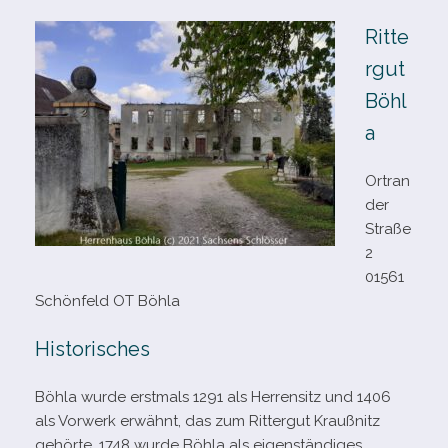
Ritte
rgut
Böhl
a
Ortran
der
Straße
2
01561
Schönfeld OT Böhla
Historisches
Böhla wurde erst­mals 1291 als Herrensitz und 1406
als Vorwerk erwähnt, das zum Rittergut Kraußnitz
gehörte. 1748 wurde Böhla als eigen­stän­di­ges