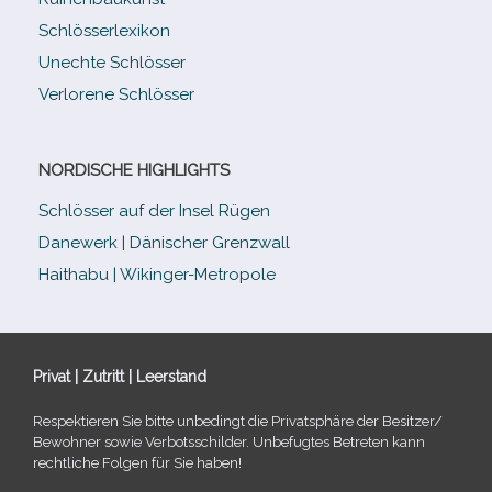
Schlösserlexikon
Unechte Schlösser
Verlorene Schlösser
NORDISCHE HIGHLIGHTS
Schlösser auf der Insel Rügen
Danewerk | Dänischer Grenzwall
Haithabu | Wikinger-Metropole
Privat | Zutritt | Leerstand
Respektieren Sie bitte unbe­dingt die Privatsphäre der Besitzer/​
Bewohner sowie Verbotsschilder. Unbefugtes Betreten kann
recht­li­che Folgen für Sie haben!