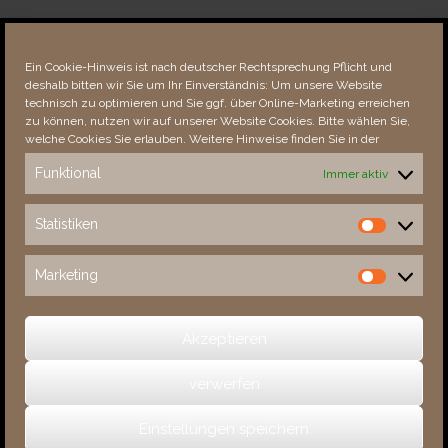
Über dieses Portal
Neuigkeiten
Ein Cookie-Hinweis ist nach deutscher Rechtsprechung Pflicht und
Vielen Dank!
deshalb bitten wir Sie um Ihr Einverständnis: Um unsere Website
Fehler bemerkt?
technisch zu optimieren und Sie ggf. über Online-Marketing erreichen
zu können, nutzen wir auf unserer Website Cookies. Bitte wählen Sie,
welche Cookies Sie erlauben. Weitere Hinweise finden Sie in der
Funktional
Immer aktiv
Besucher seit 08/​2021
Statistiken
Statistiken
Total
87515
1850025
Today
343
444
Marketing
Marketing
This Week
2157
30430
This Month
3510
132315
Akzeptieren
verwerfen
(c) 2026 Sachsens Schlösser
Einstellungen speichern
Ein Theme von
SiteOrigin