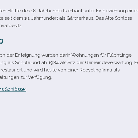
s­ten Hälfte des 18. Jahrhunderts erbaut unter Einbeziehung eine
te seit dem 19. Jahrhundert als Gärtnerhaus. Das Alte Schloss
rivatbesitz.
ng
ch der Enteignung wur­den darin Wohnungen für Flüchtlinge
utzung als Schule und ab 1984 als Sitz der Gemeindeverwaltung. E
t restau­riert und wird heute von einer Recyclingfirma als
staltungen zur Verfügung.
s Schlösser