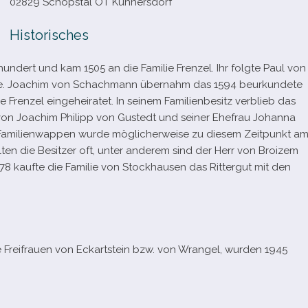
02829 Schöpstal OT Kunnersdorf
Historisches
hrhundert und kam 1505 an die Familie Frenzel. Ihr folgte Paul von
a­tete. Joachim von Schachmann über­nahm das 1594 beur­kun­dete
e Frenzel ein­ge­hei­ra­tet. In sei­nem Familienbesitz ver­blieb das
z von Joachim Philipp von Gustedt und sei­ner Ehefrau Johanna
milienwappen wurde mög­li­cher­weise zu die­sem Zeitpunkt a
ten die Besitzer oft, unter ande­rem sind der Herr von Broizem
8 kaufte die Familie von Stockhausen das Rittergut mit den
e Freifrauen von Eckartstein bzw. von Wrangel, wur­den 1945