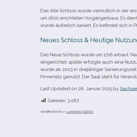
Das Alte Schloss wurde ver­mut­lich in der er
um 1600 errich­te­ten Vorgängerbaus. Es dien
wurde äußer­lich saniert. Es befin­det sich in P
Neues Schloss & Heutige Nutzu
Das Neue Schloss wurde um 1716 erbaut. Na
ein­ge­rich­tet, spä­ter erfolgte auch eine N
wurde ab 2003 in drei­jäh­ri­ger Sanierungszei
Firmensitz genutzt. Der Saal steht für Veran
Last Updated on 26. Januar 2025 by
Sachsen
Gelesen:
3.067
Veröffentlicht in
Landkreis Görlitz
.