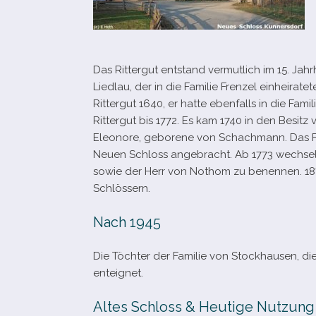
Das Rittergut ent­stand ver­mut­lich im 15. Ja
Liedlau, der in die Familie Frenzel ein­hei­r
Rittergut 1640, er hatte eben­falls in die Famili
Rittergut bis 1772. Es kam 1740 in den Besit
Eleonore, gebo­rene von Schachmann. Das Fa
Neuen Schloss ange­bracht. Ab 1773 wech­sel­
sowie der Herr von Nothom zu benen­nen. 187
Schlössern.
Nach 1945
Die Töchter der Familie von Stockhausen, di
enteignet.
Altes Schloss & Heutige Nutzung