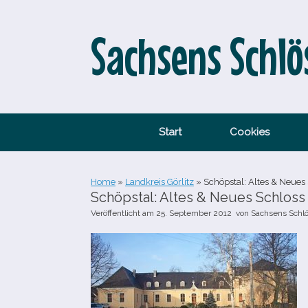
Zum
Inhalt
springen
Sachsens Schlö
Start
Cookies
Home
»
Landkreis Görlitz
»
Schöpstal: Altes & Neues
Schöpstal: Altes & Neues Schloss
Veröffentlicht am
25. September 2012
von
Sachsens Schl