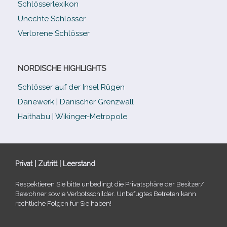
Schlösserlexikon
Unechte Schlösser
Verlorene Schlösser
NORDISCHE HIGHLIGHTS
Schlösser auf der Insel Rügen
Danewerk | Dänischer Grenzwall
Haithabu | Wikinger-Metropole
Privat | Zutritt | Leerstand
Respektieren Sie bitte unbe­dingt die Privatsphäre der Besitzer/​
Bewohner sowie Verbotsschilder. Unbefugtes Betreten kann
recht­li­che Folgen für Sie haben!