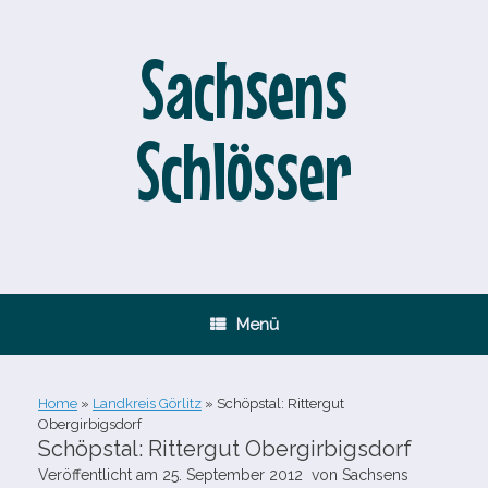
Zum
Inhalt
springen
Sachsens
Schlösser
Menü
Home
»
Landkreis Görlitz
»
Schöpstal: Rittergut
Obergirbigsdorf
Schöpstal: Rittergut Obergirbigsdorf
Veröffentlicht am
25. September 2012
von
Sachsens