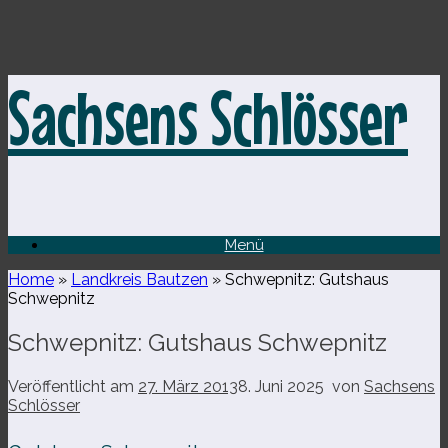
Zum
Sachsens Schlösser
Inhalt
springen
Menü
Home
»
Landkreis Bautzen
»
Schwepnitz: Gutshaus
Schwepnitz
Schwepnitz: Gutshaus Schwepnitz
Veröffentlicht am
27. März 2013
8. Juni 2025
von
Sachsens
Schlösser