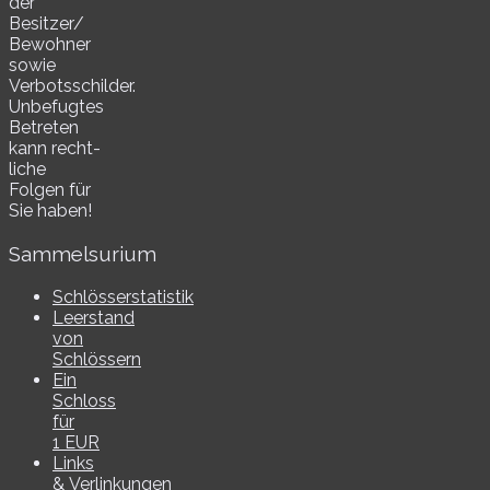
der
Besitzer/​
Bewohner
sowie
Verbotsschilder.
Unbefugtes
Betreten
kann recht­
li­che
Folgen für
Sie haben!
Sammelsurium
Schlösserstatistik
Leerstand
von
Schlössern
Ein
Schloss
für
1 EUR
Links
& Verlinkungen