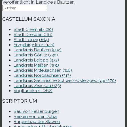
Veröffentlicht in
Landkreis Bautzen
.
Suche
nach:
CASTELLUM SAXONIA
Stadt Chemnitz (20)
Stadt Dresden (161)
Stadt Leipzig (64)
Erzgebirgskreis (124)
Landkreis Bautzen (502)
Landkreis Görlitz (330)
Landkreis Leipzig (372)
Landkreis Meißen (391)
Landkreis Mittelsachsen (316)
Landkreis Nordsachsen (313)
Landkreis Sächsische Schweiz-​Osterzgebirge (270)
Landkreis Zwickau (125)
Vogtlandkreis (262)
SCRIPTORIUM
Bau von Felsenburgen
Berken von der Duba
Burgenbau der Slawen
Burgwarten & Raubschlösser