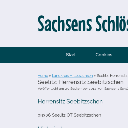
Zum
Inhalt
springen
Sachsens Schlö
Start
Cookies
Home
»
Landkreis Mittelsachsen
»
Seelitz: Herrensit
Seelitz: Herrensitz Seebitzschen
Veröffentlicht am
25. September 2012
von
Sachsens Schl
Herrensitz Seebitzschen
09306 Seelitz OT Seebitzschen