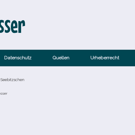
sser
Datenschutz
Quellen
Urheberrecht
z Seebitzschen
össer