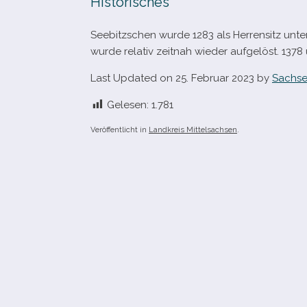
Historisches
Seebitzschen wurde 1283 als Herrensitz unter
wurde rela­tiv zeit­nah wie­der auf­ge­löst. 1
Last Updated on 25. Februar 2023 by
Sachse
Gelesen:
1.781
Veröffentlicht in
Landkreis Mittelsachsen
.