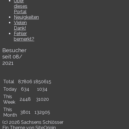
Über
dieses
Portal
Neuigkeiten
Vielen
Dank!
Fehler
bemerkt?
Besucher
seit 08/​
2021
Total
87806
1850615
Today
634
1034
This
2448
31020
Week
This
3801
132905
Month
(c) 2026 Sachsens Schlösser
Ein Theme von
SiteOrigin