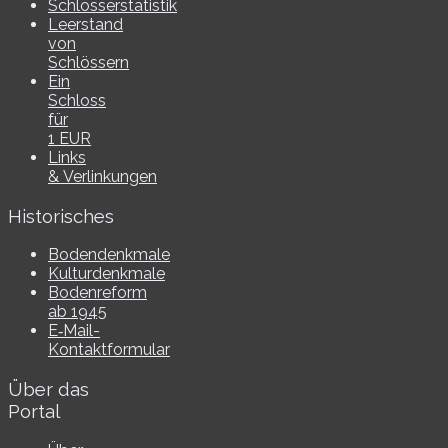
Schlösserstatistik
Leerstand
von
Schlössern
Ein
Schloss
für
1 EUR
Links
& Verlinkungen
Historisches
Bodendenkmale
Kulturdenkmale
Bodenreform
ab 1945
E‑Mail-​​
Kontaktformular
Über das
Portal