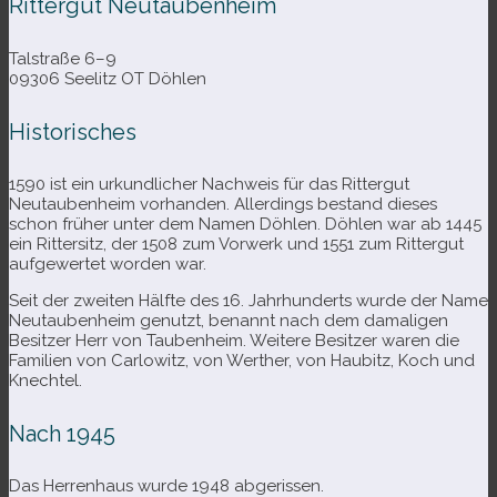
Rittergut Neutaubenheim
Talstraße 6–9
09306 Seelitz OT Döhlen
Historisches
1590 ist ein urkund­li­cher Nachweis für das Rittergut
Neutaubenheim vor­han­den. Allerdings bestand die­ses
schon frü­her unter dem Namen Döhlen. Döhlen war ab 1445
ein Rittersitz, der 1508 zum Vorwerk und 1551 zum Rittergut
auf­ge­wer­tet wor­den war.
Seit der zwei­ten Hälfte des 16. Jahrhunderts wurde der Name
Neutaubenheim genutzt, benannt nach dem dama­li­gen
Besitzer Herr von Taubenheim. Weitere Besitzer waren die
Familien von Carlowitz, von Werther, von Haubitz, Koch und
Knechtel.
Nach 1945
Das Herrenhaus wurde 1948 abgerissen.