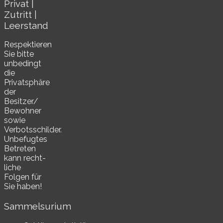
Privat |
Zutritt |
Leerstand
Respektieren
Sie bitte
unbe­dingt
die
Privatsphäre
der
Besitzer/​
Bewohner
sowie
Verbotsschilder.
Unbefugtes
Betreten
kann recht­
li­che
Folgen für
Sie haben!
Sammelsurium