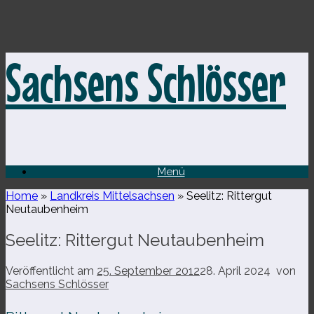
Zum
Sachsens Schlösser
Inhalt
springen
Menü
Home
»
Landkreis Mittelsachsen
»
Seelitz: Rittergut
Neutaubenheim
Seelitz: Rittergut Neutaubenheim
Veröffentlicht am
25. September 2012
28. April 2024
von
Sachsens Schlösser