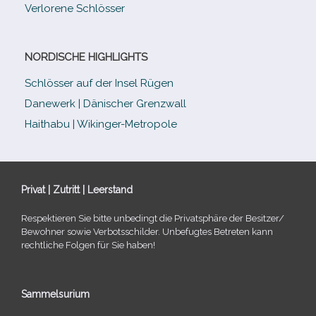
Verlorene Schlösser
NORDISCHE HIGHLIGHTS
Schlösser auf der Insel Rügen
Danewerk | Dänischer Grenzwall
Haithabu | Wikinger-Metropole
Privat | Zutritt | Leerstand
Respektieren Sie bitte unbe­dingt die Privatsphäre der Besitzer/​
Bewohner sowie Verbotsschilder. Unbefugtes Betreten kann
recht­li­che Folgen für Sie haben!
Sammelsurium