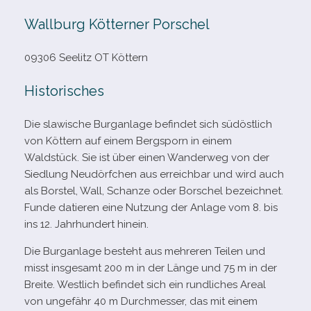
Wallburg Kötterner Porschel
09306 Seelitz OT Köttern
Historisches
Die sla­wi­sche Burganlage befin­det sich süd­öst­lich
von Köttern auf einem Bergsporn in einem
Waldstück. Sie ist über einen Wanderweg von der
Siedlung Neudörfchen aus erreich­bar und wird auch
als Borstel, Wall, Schanze oder Borschel bezeich­net.
Funde datie­ren eine Nutzung der Anlage vom 8. bis
ins 12. Jahrhundert hinein.
Die Burganlage besteht aus meh­re­ren Teilen und
misst ins­ge­samt 200 m in der Länge und 75 m in der
Breite. Westlich befin­det sich ein rund­li­ches Areal
von unge­fähr 40 m Durchmesser, das mit einem