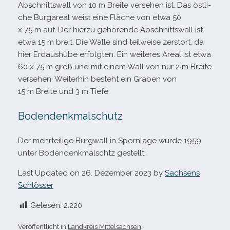
Abschnittswall von 10 m Breite ver­se­hen ist. Das öst­li­
che Burgareal weist eine Fläche von etwa 50
x 75 m auf. Der hierzu gehö­rende Abschnittswall ist
etwa 15 m breit. Die Wälle sind teil­weise zer­stört, da
hier Erdaushübe erfolg­ten. Ein wei­te­res Areal ist etwa
60 x 75 m groß und mit einem Wall von nur 2 m Breite
ver­se­hen. Weiterhin besteht ein Graben von
15 m Breite und 3 m Tiefe.
Bodendenkmalschutz
Der mehr­tei­lige Burgwall in Spornlage wurde 1959
unter Bodendenkmalschtz gestellt.
Last Updated on 26. Dezember 2023 by
Sachsens
Schlösser
Gelesen:
2.220
Veröffentlicht in
Landkreis Mittelsachsen
.