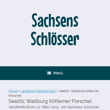
Zum
Inhalt
springen
Sachsens
Schlösser
Menü
Home
»
Landkreis Mittelsachsen
»
Seelitz: Wallburg Kötterner
Porschel
Seelitz: Wallburg Kötterner Porschel
Veröffentlicht am
22. März 2013
von
Sachsens Schlösser