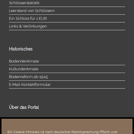
Schlösserstatistik
Leerstand von Schlössern
Ein Schloss für 1 EUR
Links & Verlinkungen
Historisches
Bodendenkmale
Kulturdenkmale
Bodenreform ab 1945
E‑Mail-​​Kontaktformular
Über das Portal
Über dieses Portal
Neuigkeiten
Ein Cookie-Hinweis ist nach deutscher Rechtsprechung Pflicht und