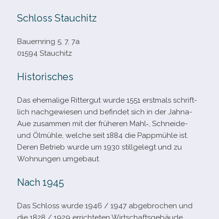
Schloss Stauchitz
Bauernring 5, 7, 7a
01594 Stauchitz
Historisches
Das ehe­ma­lige Rittergut wurde 1551 erst­mals schrift­
lich nach­ge­wie­sen und befin­det sich in der Jahna-​
Aue zusam­men mit der frü­he­ren Mahl‑, Schneide-
und Ölmühle, wel­che seit 1884 die Pappmühle ist.
Deren Betrieb wurde um 1930 still­ge­legt und zu
Wohnungen umgebaut.
Nach 1945
Das Schloss wurde 1946 /​ 1947 abge­bro­chen und
die 1828 /​ 1929 errich­te­ten Wirtschaftsgebäude