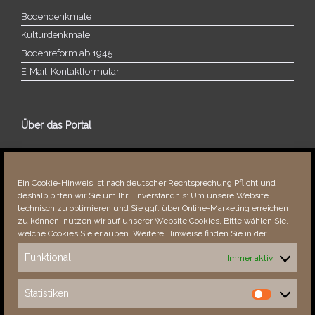
Bodendenkmale
Kulturdenkmale
Bodenreform ab 1945
E‑Mail-​​Kontaktformular
Über das Portal
Über dieses Portal
Neuigkeiten
Ein Cookie-Hinweis ist nach deutscher Rechtsprechung Pflicht und
Vielen Dank!
deshalb bitten wir Sie um Ihr Einverständnis: Um unsere Website
Fehler bemerkt?
technisch zu optimieren und Sie ggf. über Online-Marketing erreichen
zu können, nutzen wir auf unserer Website Cookies. Bitte wählen Sie,
welche Cookies Sie erlauben. Weitere Hinweise finden Sie in der
Funktional
Immer aktiv
Besucher seit 08/​2021
Statistiken
Statistiken
Total
89029
1857603