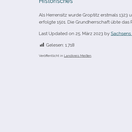
Historisches
Als Herrensitz wurde Groptitz erst­mals 132
erfolgte 1501. Die Grundherrschaft übte das 
Last Updated on 25. März 2023 by
Sachsens 
Gelesen:
1.718
Veröffentlicht in
Landkreis Meißen
.