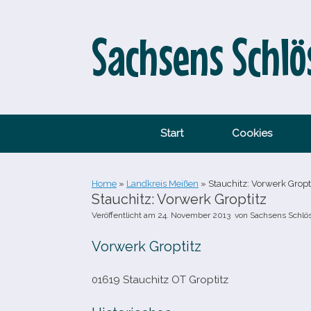
Zum
Inhalt
springen
Sachsens Schlö
Start
Cookies
Home
»
Landkreis Meißen
»
Stauchitz: Vorwerk Gropt
Stauchitz: Vorwerk Groptitz
Veröffentlicht am
24. November 2013
von
Sachsens Schlö
Vorwerk Groptitz
01619 Stauchitz OT Groptitz