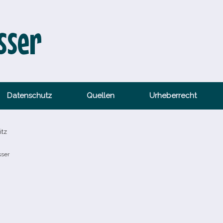
sser
Datenschutz
Quellen
Urheberrecht
itz
sser