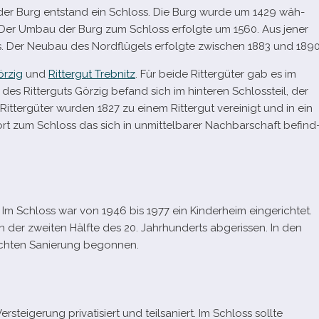
der Burg ent­stand ein Schloss. Die Burg wurde um 1429 wäh­
 Der Umbau der Burg zum Schloss erfolgte um 1560. Aus jener
. Der Neubau des Nordflügels erfolgte zwi­schen 1883 und 1890
örzig
und
Rittergut Trebnitz
. Für beide Rittergüter gab es im
es Ritterguts Görzig befand sich im hin­te­ren Schlossteil, der
Rittergüter wur­den 1827 zu einem Rittergut ver­ei­nigt und in ein
 zum Schloss das sich in unmit­tel­ba­rer Nachbarschaft befind
 Im Schloss war von 1946 bis 1977 ein Kinderheim ein­ge­rich­tet.
der zwei­ten Hälfte des 20. Jahrhunderts abge­ris­sen. In den
ech­ten Sanierung begonnen.
eigerung pri­va­ti­siert und teil­sa­niert. Im Schloss sollte