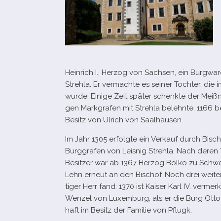
Heinrich I., Herzog von Sachsen, ein Burgward
Strehla. Er ver­machte es sei­ner Tochter, die
wurde. Einige Zeit spä­ter schenkte der Meiß
gen Markgrafen mit Strehla belehnte. 1166 b
Besitz von Ulrich von Saalhausen.
Im Jahr 1305 erfolgte ein Verkauf durch Bischh
Burggrafen von Leisnig Strehla. Nach deren 
Besitzer war ab 1367 Herzog Bolko zu Schweid
Lehn erneut an den Bischof. Noch drei wei­tere
ti­ger Herr fand: 1370 ist Kaiser Karl IV. ver­
Wenzel von Luxemburg, als er die Burg Otto I
haft im Besitz der Familie von Pflugk.