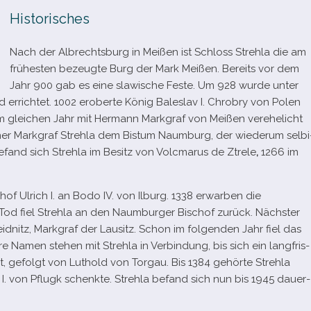
Historisches
Nach der Albrechtsburg in Meißen ist Schloss Strehla die am
frü­hes­ten bezeugte Burg der Mark Meißen. Bereits vor dem
Jahr 900 gab es eine sla­wi­sche Feste. Um 928 wurde unter
 errich­tet. 1002 eroberte König Baleslav I. Chrobry von Polen
 im glei­chen Jahr mit Hermann Markgraf von Meißen ver­ehe­licht
ner Markgraf Strehla dem Bistum Naumburg, der wie­derum sel­bi
efand sich Strehla im Besitz von Volcmarus de Ztrele
,
1266 im
of Ulrich I. an Bodo IV. von Ilburg. 1338 erwar­ben die
Tod fiel Strehla an den Naumburger Bischof zurück. Nächster
nitz, Markgraf der Lausitz. Schon im fol­gen­den Jahr fiel das
 Namen ste­hen mit Strehla in Verbindung, bis sich ein lang­fris­
merkt, gefolgt von Luthold von Torgau. Bis 1384 gehörte Strehla
. von Pflugk schenkte. Strehla befand sich nun bis 1945 dau­er­