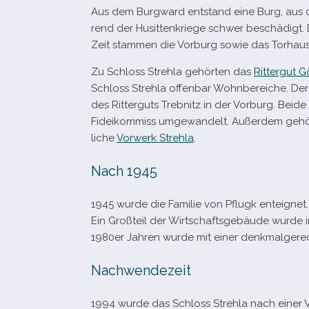
Aus dem Burgward ent­stand eine Burg, aus 
rend der Husittenkriege schwer beschä­digt.
Zeit stam­men die Vorburg sowie das Torhaus
Zu Schloss Strehla gehör­ten das
Rittergut G
Schloss Strehla offen­bar Wohnbereiche. Der d
des Ritterguts Trebnitz in der Vorburg. Beide 
Fideikommiss umge­wan­delt. Außerdem gehört
li­che
Vorwerk Strehla
.
Nach 1945
1945 wurde die Familie von Pflugk ent­eig­net.
Ein Großteil der Wirtschaftsgebäude wurde in 
1980er Jahren wurde mit einer denk­mal­ge­r
Nachwendezeit
1994 wurde das Schloss Strehla nach einer Verst