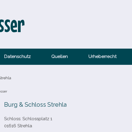
sser
Datenschutz
Quellen
Urheberrecht
Strehla
össer
Burg & Schloss Strehla
Schloss: Schlossplatz 1
01616 Strehla