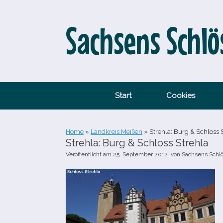
Zum
Inhalt
springen
Sachsens Schlö
Start
Cookies
Home
»
Landkreis Meißen
»
Strehla: Burg & Schloss 
Strehla: Burg & Schloss Strehla
Veröffentlicht am
25. September 2012
von
Sachsens Schl