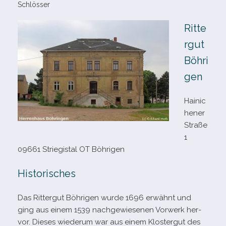
Schlösser
Ritte
rgut
Böhri
gen
Hainic
hener
Straße
1
09661 Striegistal OT Böhrigen
Historisches
Das Rittergut Böhrigen wurde 1696 erwähnt und
ging aus einem 1539 nach­ge­wie­se­nen Vorwerk her­
vor. Dieses wie­derum war aus einem Klostergut des