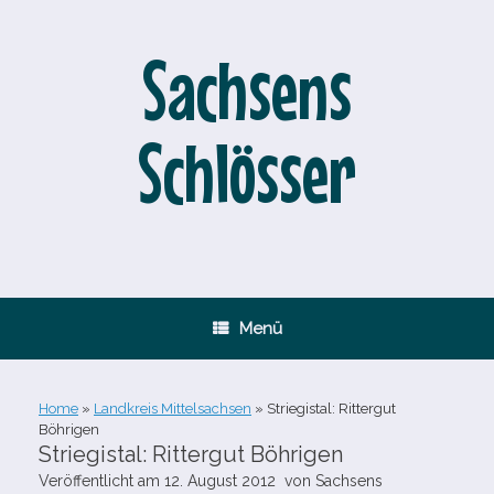
Zum
Inhalt
springen
Sachsens
Schlösser
Menü
Home
»
Landkreis Mittelsachsen
»
Striegistal: Rittergut
Böhrigen
Striegistal: Rittergut Böhrigen
Veröffentlicht am
12. August 2012
von
Sachsens