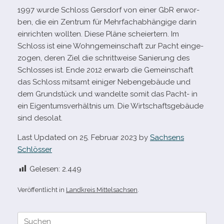
1997 wurde Schloss Gersdorf von einer GbR erwor­
ben, die ein Zentrum für Mehrfachabhängige darin
ein­rich­ten woll­ten. Diese Pläne schei­er­tern. Im
Schloss ist eine Wohngemeinschaft zur Pacht ein­ge­
zo­gen, deren Ziel die schritt­weise Sanierung des
Schlosses ist. Ende 2012 erwarb die Gemeinschaft
das Schloss mit­samt eini­ger Nebengebäude und
dem Grundstück und wan­delte somit das Pacht- in
ein Eigentumsverhältnis um. Die Wirtschaftsgebäude
sind desolat.
Last Updated on 25. Februar 2023 by
Sachsens
Schlösser
Gelesen:
2.449
Veröffentlicht in
Landkreis Mittelsachsen
.
Suche