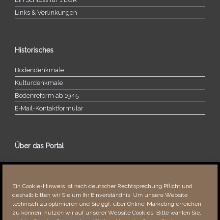
Links & Verlinkungen
Historisches
Bodendenkmale
Kulturdenkmale
Bodenreform ab 1945
E‑Mail-​​Kontaktformular
Über das Portal
Über dieses Portal
Neuigkeiten
Ein Cookie-Hinweis ist nach deutscher Rechtsprechung Pflicht und
Vielen Dank!
deshalb bitten wir Sie um Ihr Einverständnis: Um unsere Website
Fehler bemerkt?
technisch zu optimieren und Sie ggf. über Online-Marketing erreichen
zu können, nutzen wir auf unserer Website Cookies. Bitte wählen Sie,