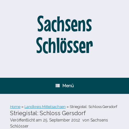
Zum
Inhalt
springen
Sachsens
Schlösser
Menü
Home
»
Landkreis Mittelsachsen
»
Striegistal: Schloss Gersdorf
Striegistal: Schloss Gersdorf
Veröffentlicht am
25. September 2012
von
Sachsens
Schlösser