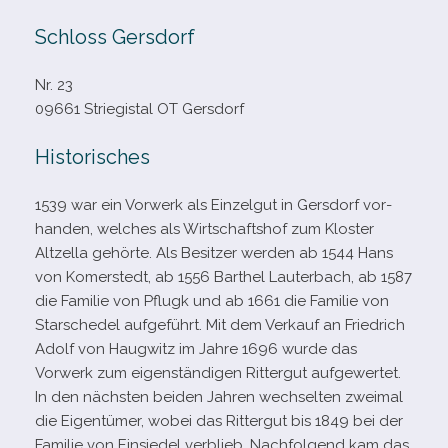
Schloss Gersdorf
Nr. 23
09661 Striegistal OT Gersdorf
Historisches
1539 war ein Vorwerk als Einzelgut in Gersdorf vor­
han­den, wel­ches als Wirtschaftshof zum Kloster
Altzella gehörte. Als Besitzer wer­den ab 1544 Hans
von Komerstedt, ab 1556 Barthel Lauterbach, ab 1587
die Familie von Pflugk und ab 1661 die Familie von
Starschedel auf­ge­führt. Mit dem Verkauf an Friedrich
Adolf von Haugwitz im Jahre 1696 wurde das
Vorwerk zum eigen­stän­di­gen Rittergut auf­ge­wer­tet.
In den nächs­ten bei­den Jahren wech­sel­ten zwei­mal
die Eigentümer, wobei das Rittergut bis 1849 bei der
Familie von Einsiedel ver­blieb. Nachfolgend kam das