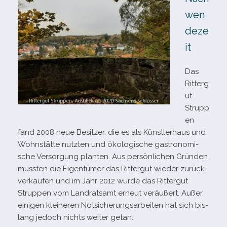
wen
deze
it
Das
Ritterg
ut
Strupp
en
fand 2008 neue Besitzer, die es als Künstlerhaus und
Wohnstätte nutz­ten und öko­lo­gi­sche gas­tro­no­mi­
sche Versorgung plan­ten. Aus per­sön­li­chen Gründen
muss­ten die Eigentümer das Rittergut wie­der zurück
ver­kau­fen und im Jahr 2012 wurde das Rittergut
Struppen vom Landratsamt erneut ver­äu­ßert. Außer
eini­gen klei­ne­ren Notsicherungsarbeiten hat sich bis­
lang jedoch nichts wei­ter getan.