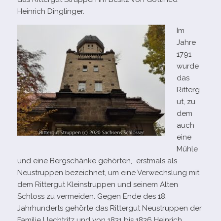
Heinrich Dinglinger.
Im
Jahre
1791
wurde
das
Ritterg
ut, zu
dem
auch
eine
Mühle
und eine Bergschänke gehör­ten, erst­mals als
Neustruppen bezeich­net, um eine Verwechslung mit
dem Rittergut Kleinstruppen und sei­nem Alten
Schloss zu ver­mei­den. Gegen Ende des 18.
Jahrhunderts gehörte das Rittergut Neustruppen der
Familie Uechtritz und von 1831 bis 1836 Heinrich