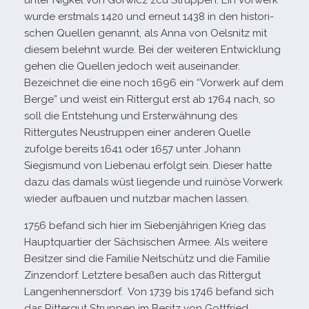
unter Nigkel von Gorwicz zcu Struppen. Ein Vorwerk
wurde erst­mals 1420 und erneut 1438 in den his­to­ri­
schen Quellen genannt, als Anna von Oelsnitz mit
die­sem belehnt wurde. Bei der wei­te­ren Entwicklung
gehen die Quellen jedoch weit aus­ein­an­der.
Bezeichnet die eine noch 1696 ein “Vorwerk auf dem
Berge” und weist ein Rittergut erst ab 1764 nach, so
soll die Entstehung und Ersterwähnung des
Rittergutes Neustruppen einer ande­ren Quelle
zufolge bereits 1641 oder 1657 unter Johann
Siegismund von Liebenau erfolgt sein. Dieser hatte
dazu das damals wüst lie­gende und rui­nöse Vorwerk
wie­der auf­bauen und nutz­bar machen lassen.
1756 befand sich hier im Siebenjährigen Krieg das
Hauptquartier der Sächsischen Armee. Als wei­tere
Besitzer sind die Familie Neitschütz und die Familie
Zinzendorf. Letztere besa­ßen auch das Rittergut
Langenhennersdorf. Von 1739 bis 1746 befand sich
das Rittergut Struppen im Besitz von Gottfried