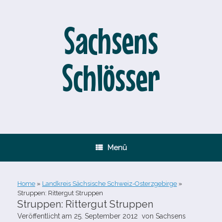
Zum
Inhalt
springen
Sachsens
Schlösser
Menü
Home
»
Landkreis Sächsische Schweiz-Osterzgebirge
»
Struppen: Rittergut Struppen
Struppen: Rittergut Struppen
Veröffentlicht am
25. September 2012
von
Sachsens