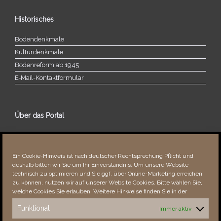
Historisches
Bodendenkmale
Kulturdenkmale
Bodenreform ab 1945
E‑Mail-​​Kontaktformular
Über das Portal
Über dieses Portal
Neuigkeiten
Ein Cookie-Hinweis ist nach deutscher Rechtsprechung Pflicht und
Vielen Dank!
deshalb bitten wir Sie um Ihr Einverständnis: Um unsere Website
Fehler bemerkt?
technisch zu optimieren und Sie ggf. über Online-Marketing erreichen
zu können, nutzen wir auf unserer Website Cookies. Bitte wählen Sie,
welche Cookies Sie erlauben. Weitere Hinweise finden Sie in der
Funktional
Immer aktiv
Besucher seit 08/​2021