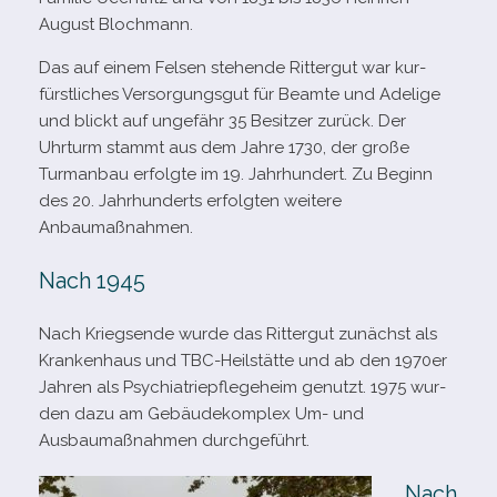
August Blochmann.
Das auf einem Felsen ste­hende Rittergut war kur­
fürst­li­ches Versorgungsgut für Beamte und Adelige
und blickt auf unge­fähr 35 Besitzer zurück. Der
Uhrturm stammt aus dem Jahre 1730, der große
Turmanbau erfolgte im 19. Jahrhundert. Zu Beginn
des 20. Jahrhunderts erfolg­ten wei­tere
Anbaumaßnahmen.
Nach 1945
Nach Kriegsende wurde das Rittergut zunächst als
Krankenhaus und TBC-​Heilstätte und ab den 1970er
Jahren als Psychiatriepflegeheim genutzt. 1975 wur­
den dazu am Gebäudekomplex Um- und
Ausbaumaßnahmen durchgeführt.
Nach