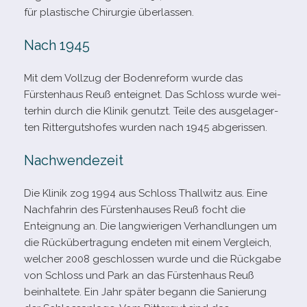
für plas­ti­sche Chirurgie überlassen.
Nach 1945
Mit dem Vollzug der Bodenreform wurde das
Fürstenhaus Reuß ent­eig­net. Das Schloss wurde wei­
ter­hin durch die Klinik genutzt. Teile des aus­ge­la­ger­
ten Rittergutshofes wur­den nach 1945 abgerissen.
Nachwendezeit
Die Klinik zog 1994 aus Schloss Thallwitz aus. Eine
Nachfahrin des Fürstenhauses Reuß focht die
Enteignung an. Die lang­wie­ri­gen Verhandlungen um
die Rückübertragung ende­ten mit einem Vergleich,
wel­cher 2008 geschlos­sen wurde und die Rückgabe
von Schloss und Park an das Fürstenhaus Reuß
beinhal­tete. Ein Jahr spä­ter begann die Sanierung