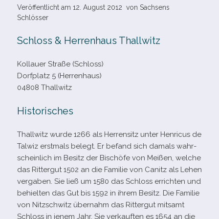
Veröffentlicht am
12. August 2012
von
Sachsens
Schlösser
Schloss & Herrenhaus Thallwitz
Kollauer Straße (Schloss)
Dorfplatz 5 (Herrenhaus)
04808 Thallwitz
Historisches
Thallwitz wurde 1266 als Herrensitz unter Henricus de
Talwiz erst­mals belegt. Er befand sich damals wahr­
schein­lich im Besitz der Bischöfe von Meißen, wel­che
das Rittergut 1502 an die Familie von Canitz als Lehen
ver­ga­ben. Sie ließ um 1580 das Schloss errich­ten und
behiel­ten das Gut bis 1592 in ihrem Besitz. Die Familie
von Nitzschwitz über­nahm das Rittergut mit­samt
Schloss in jenem Jahr. Sie ver­kauf­ten es 1654 an die