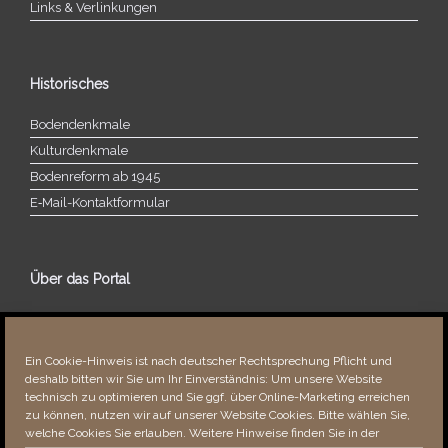
Links & Verlinkungen
Historisches
Bodendenkmale
Kulturdenkmale
Bodenreform ab 1945
E‑Mail-​​Kontaktformular
Über das Portal
Über dieses Portal
Neuigkeiten
Ein Cookie-Hinweis ist nach deutscher Rechtsprechung Pflicht und
Vielen Dank!
deshalb bitten wir Sie um Ihr Einverständnis: Um unsere Website
Fehler bemerkt?
technisch zu optimieren und Sie ggf. über Online-Marketing erreichen
zu können, nutzen wir auf unserer Website Cookies. Bitte wählen Sie,
welche Cookies Sie erlauben. Weitere Hinweise finden Sie in der