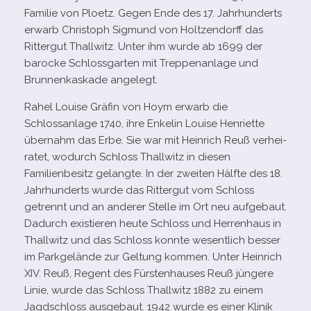
Familie von Ploetz. Gegen Ende des 17. Jahrhunderts
erwarb Christoph Sigmund von Holtzendorff das
Rittergut Thallwitz. Unter ihm wurde ab 1699 der
baro­cke Schlossgarten mit Treppenanlage und
Brunnenkaskade angelegt.
Rahel Louise Gräfin von Hoym erwarb die
Schlossanlage 1740, ihre Enkelin Louise Henriette
über­nahm das Erbe. Sie war mit Heinrich Reuß ver­hei­
ra­tet, wodurch Schloss Thallwitz in die­sen
Familienbesitz gelangte. In der zwei­ten Hälfte des 18.
Jahrhunderts wurde das Rittergut vom Schloss
getrennt und an ande­rer Stelle im Ort neu auf­ge­baut.
Dadurch exis­tie­ren heute Schloss und Herrenhaus in
Thallwitz und das Schloss konnte wesent­lich bes­ser
im Parkgelände zur Geltung kom­men. Unter Heinrich
XIV. Reuß, Regent des Fürstenhauses Reuß jün­gere
Linie, wurde das Schloss Thallwitz 1882 zu einem
Jagdschloss aus­ge­baut. 1942 wurde es einer Klinik