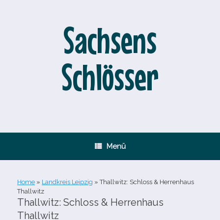
Zum
Inhalt
springen
Sachsens
Schlösser
Menü
Home
»
Landkreis Leipzig
»
Thallwitz: Schloss & Herrenhaus
Thallwitz
Thallwitz: Schloss & Herrenhaus
Thallwitz