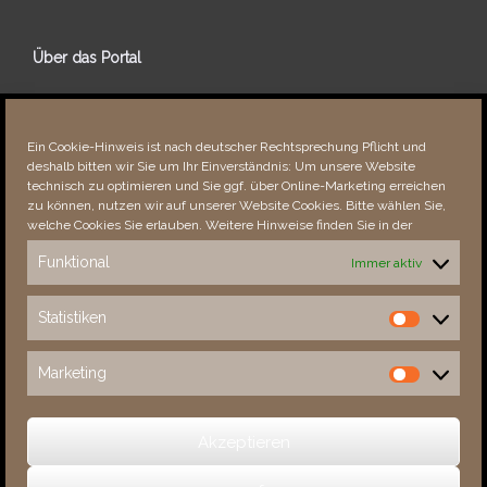
Über das Portal
Über dieses Portal
Neuigkeiten
Ein Cookie-Hinweis ist nach deutscher Rechtsprechung Pflicht und
Vielen Dank!
deshalb bitten wir Sie um Ihr Einverständnis: Um unsere Website
Fehler bemerkt?
technisch zu optimieren und Sie ggf. über Online-Marketing erreichen
zu können, nutzen wir auf unserer Website Cookies. Bitte wählen Sie,
welche Cookies Sie erlauben. Weitere Hinweise finden Sie in der
Funktional
Immer aktiv
Besucher seit 08/​2021
Statistiken
Statistiken
Total
89146
1858292
Today
572
1572
Marketing
Marketing
This Week
572
29024
This Month
6972
140582
Akzeptieren