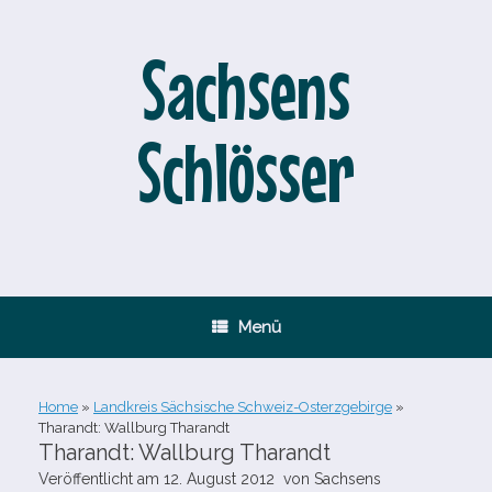
Zum
Inhalt
springen
Sachsens
Schlösser
Menü
Home
»
Landkreis Sächsische Schweiz-Osterzgebirge
»
Tharandt: Wallburg Tharandt
Tharandt: Wallburg Tharandt
Veröffentlicht am
12. August 2012
von
Sachsens