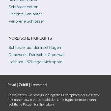
Schlösserlexikon
Unechte Schlösser
Verlorene Schlösser
NORDISCHE HIGHLIGHTS
Schlösser auf der Insel Rügen
Danewerk | Dänischer Grenzwall
Haithabu | Wikinger-Metropole
Privat | Zutritt | Leerstand
Respektieren Sie bitte unbe­dingt die Privatsphäre der Besitzer/​
Bewohner sowie Verbotsschilder. Unbefugtes Betreten kann
recht­li­che Folgen für Sie haben!