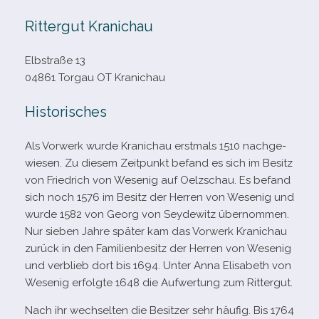
Rittergut Kranichau
Elbstraße 13
04861 Torgau OT Kranichau
Historisches
Als Vorwerk wurde Kranichau erst­mals 1510 nach­ge­
wie­sen. Zu die­sem Zeitpunkt befand es sich im Besitz
von Friedrich von Wesenig auf Oelzschau. Es befand
sich noch 1576 im Besitz der Herren von Wesenig und
wurde 1582 von Georg von Seydewitz über­nom­men.
Nur sie­ben Jahre spä­ter kam das Vorwerk Kranichau
zurück in den Familienbesitz der Herren von Wesenig
und ver­blieb dort bis 1694. Unter Anna Elisabeth von
Wesenig erfolgte 1648 die Aufwertung zum Rittergut.
Nach ihr wech­sel­ten die Besitzer sehr häu­fig. Bis 1764