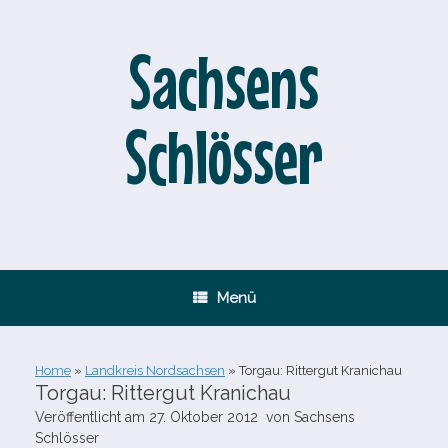
Zum
Inhalt
springen
Sachsens
Schlösser
Menü
Home
»
Landkreis Nordsachsen
»
Torgau: Rittergut Kranichau
Torgau: Rittergut Kranichau
Veröffentlicht am
27. Oktober 2012
von
Sachsens
Schlösser