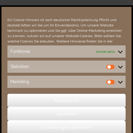
Über dieses Portal
Neuigkeiten
Ein Cookie-Hinweis ist nach deutscher Rechtsprechung Pflicht und
Vielen Dank!
deshalb bitten wir Sie um Ihr Einverständnis: Um unsere Website
Fehler bemerkt?
technisch zu optimieren und Sie ggf. über Online-Marketing erreichen
zu können, nutzen wir auf unserer Website Cookies. Bitte wählen Sie,
welche Cookies Sie erlauben. Weitere Hinweise finden Sie in der
Funktional
Immer aktiv
Besucher seit 08/​2021
Statistiken
Statistiken
Total
87514
1850024
Today
342
443
Marketing
Marketing
This Week
2156
30429
This Month
3509
132314
Akzeptieren
verwerfen
(c) 2026 Sachsens Schlösser
Einstellungen speichern
Ein Theme von
SiteOrigin